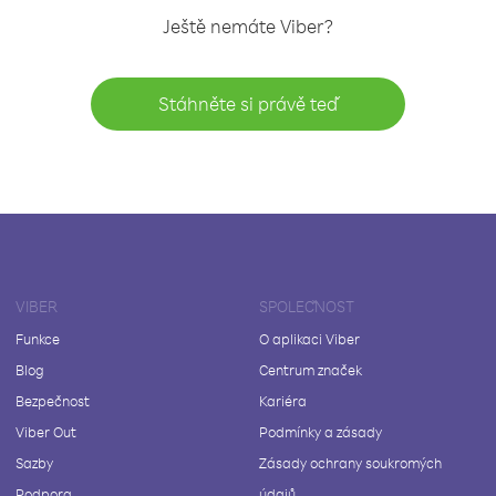
Ještě nemáte Viber?
Stáhněte si právě teď
VIBER
SPOLEČNOST
Funkce
O aplikaci Viber
Blog
Centrum značek
Bezpečnost
Kariéra
Viber Out
Podmínky a zásady
Sazby
Zásady ochrany soukromých
Podpora
údajů