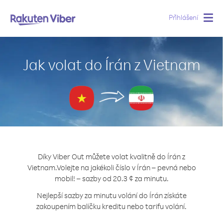
Přihlášení
Togg
navig
Jak volat do Írán z Vietnam
Díky Viber Out můžete volat kvalitně do Írán z
Vietnam.
Volejte na jakékoli číslo v Írán – pevná nebo
mobil! – sazby od 20.3 ¢ za minutu.
Nejlepší sazby za minutu volání do Írán získáte
zakoupením balíčku kreditu nebo tarifu volání.