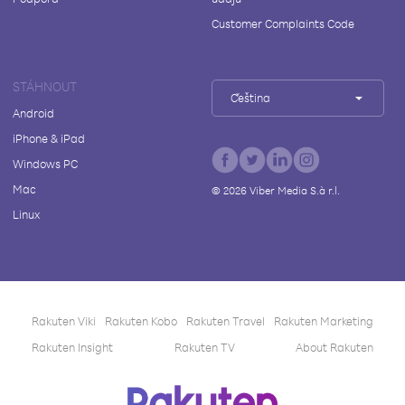
Customer Complaints Code
STÁHNOUT
Čeština
Android
iPhone & iPad
Windows PC
Mac
©
2026
Viber Media S.à r.l.
Linux
Rakuten Viki
Rakuten Kobo
Rakuten Travel
Rakuten Marketing
Rakuten Insight
Rakuten TV
About Rakuten