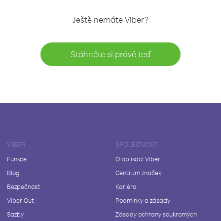
Ještě nemáte Viber?
Stáhněte si právě teď
VIBER
SPOLEČNOST
Funkce
O aplikaci Viber
Blog
Centrum značek
Bezpečnost
Kariéra
Viber Out
Podmínky a zásady
Sazby
Zásady ochrany soukromých