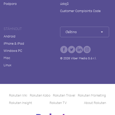
Podpora
údajů
Customer Complaints Code
STÁHNOUT
Čeština
Android
iPhone & iPad
Windows PC
Mac
©
2026
Viber Media S.à r.l.
Linux
Rakuten Viki
Rakuten Kobo
Rakuten Travel
Rakuten Marketing
Rakuten Insight
Rakuten TV
About Rakuten