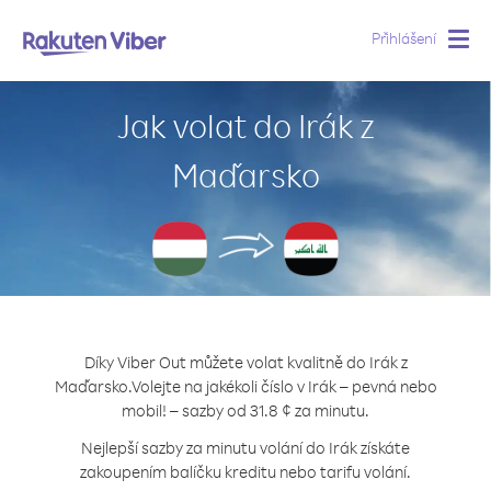
Přihlášení
Togg
navig
Jak volat do Irák z
Maďarsko
Díky Viber Out můžete volat kvalitně do Irák z
Maďarsko.
Volejte na jakékoli číslo v Irák – pevná nebo
mobil! – sazby od 31.8 ¢ za minutu.
Nejlepší sazby za minutu volání do Irák získáte
zakoupením balíčku kreditu nebo tarifu volání.