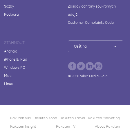
Sazby
Zásady ochrany soukromých
Podpora
údajů
Customer Complaints Code
STÁHNOUT
Čeština
Android
iPhone & iPad
Windows PC
Mac
©
2026
Viber Media S.à r.l.
Linux
Rakuten Viki
Rakuten Kobo
Rakuten Travel
Rakuten Marketing
Rakuten Insight
Rakuten TV
About Rakuten