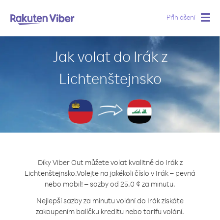
Přihlášení
Togg
navig
Jak volat do Irák z
Lichtenštejnsko
Díky Viber Out můžete volat kvalitně do Irák z
Lichtenštejnsko.
Volejte na jakékoli číslo v Irák – pevná
nebo mobil! – sazby od 25.0 ¢ za minutu.
Nejlepší sazby za minutu volání do Irák získáte
zakoupením balíčku kreditu nebo tarifu volání.