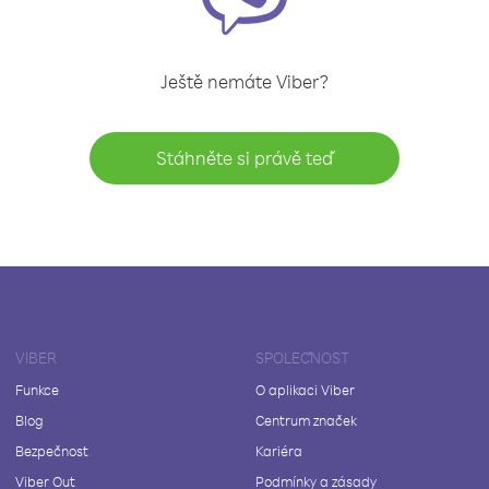
Ještě nemáte Viber?
Stáhněte si právě teď
VIBER
SPOLEČNOST
Funkce
O aplikaci Viber
Blog
Centrum značek
Bezpečnost
Kariéra
Viber Out
Podmínky a zásady