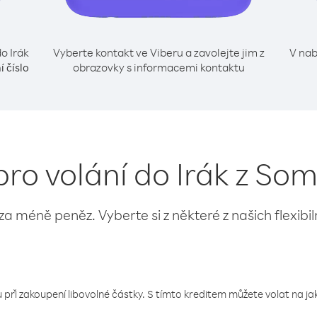
o Irák
Vyberte kontakt ve Viberu a zavolejte jim z
V nab
obrazovky s informacemi kontaktu
í číslo
pro volání do Irák z So
 za méně peněz. Vyberte si z některé z našich flexibi
 při zakoupení libovolné částky. S tímto kreditem můžete volat na jaké