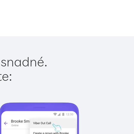
e snadné.
te: