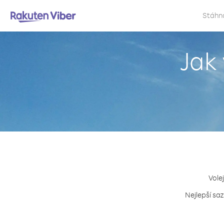
Stáhn
Jak
Vole
Nejlepší saz