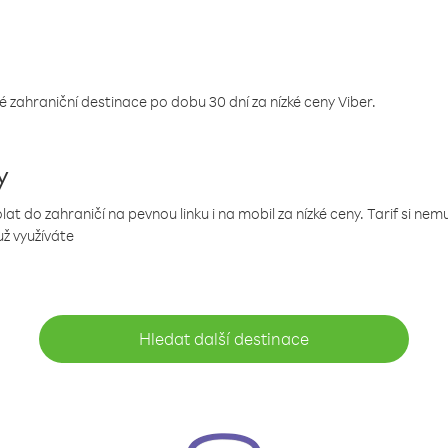
 zahraniční destinace po dobu 30 dní za nízké ceny Viber.
y
 do zahraničí na pevnou linku i na mobil za nízké ceny. Tarif si ne
už využíváte
Hledat další destinace