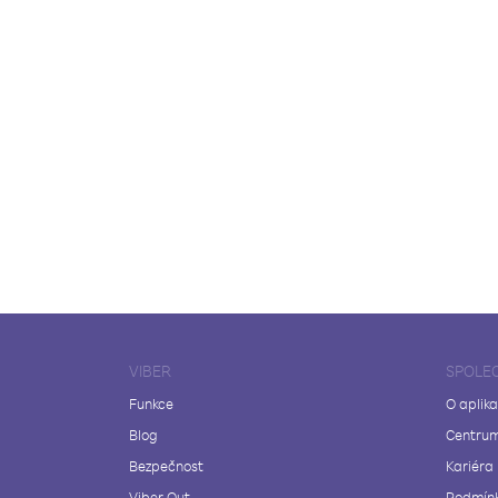
VIBER
SPOLE
Funkce
O aplika
Blog
Centrum
Bezpečnost
Kariéra
Viber Out
Podmínk