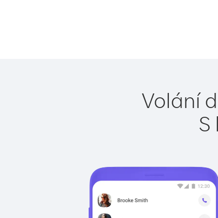
Volání d
S 