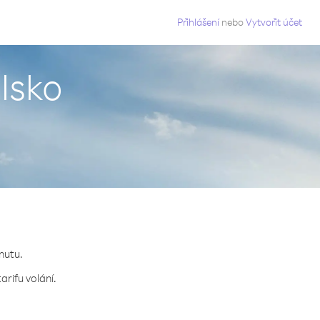
g
Přihlášení
nebo
Vytvořit účet
lsko
nutu.
arifu volání.