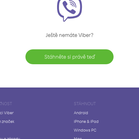
Ještě nemáte Viber?
Stáhněte si právě teď
ČNOST
STÁHNOUT
ci Viber
Android
 značek
iPhone & iPad
Windows PC
y a zásady
Mac