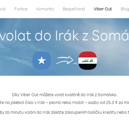
out
Funkce
Komunity
Bezpečnost
Viber Out
Blo
 volat do Irák z Somá
Díky Viber Out můžete volat kvalitně do Irák z Somálsko.
jte na jakékoli číslo v Irák – pevná nebo mobil! – sazby od 25.0 ¢ za mi
by za minutu volání do Irák získáte zakoupením balíčku kreditu nebo t