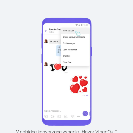
V nabídce konverzace vyberte „Hovor Viber Out“