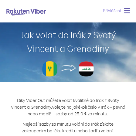
Přihlášení
Togg
navig
Jak volat do Irák z Svatý
Vincent a Grenadiny
Díky Viber Out můžete volat kvalitně do Irák z Svatý
Vincent a Grenadiny.
Volejte na jakékoli číslo v Irák – pevná
nebo mobil! – sazby od 25.0 ¢ za minutu.
Nejlepší sazby za minutu volání do Irák získáte
zakoupením balíčku kreditu nebo tarifu volání.