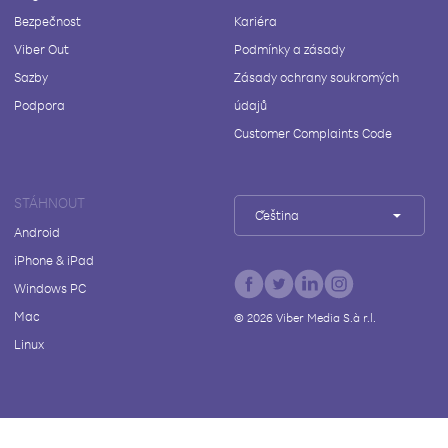
Bezpečnost
Kariéra
Viber Out
Podmínky a zásady
Sazby
Zásady ochrany soukromých
Podpora
údajů
Customer Complaints Code
STÁHNOUT
Čeština
Android
iPhone & iPad
Windows PC
Mac
©
2026
Viber Media S.à r.l.
Linux