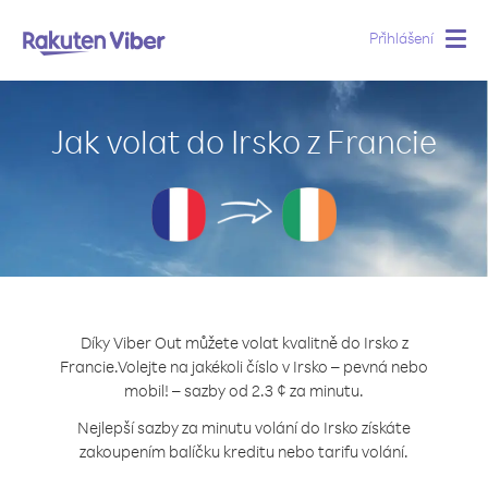
Přihlášení
Togg
navig
Jak volat do Irsko z Francie
Díky Viber Out můžete volat kvalitně do Irsko z
Francie.
Volejte na jakékoli číslo v Irsko – pevná nebo
mobil! – sazby od 2.3 ¢ za minutu.
Nejlepší sazby za minutu volání do Irsko získáte
zakoupením balíčku kreditu nebo tarifu volání.