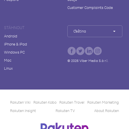
Customer Complaints Code
STÁHNOUT
Čeština
Android
iPhone & iPad
Windows PC
Mac
©
2026
Viber Media S.à r.l.
Linux
Rakuten Viki
Rakuten Kobo
Rakuten Travel
Rakuten Marketing
Rakuten Insight
Rakuten TV
About Rakuten