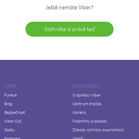
Ještě nemáte Viber?
Stáhněte si právě teď
VIBER
SPOLEČNOST
Funkce
O aplikaci Viber
Blog
Centrum značek
Bezpečnost
Kariéra
Viber Out
Podmínky a zásady
Sazby
Zásady ochrany soukromých
Podpora
údajů