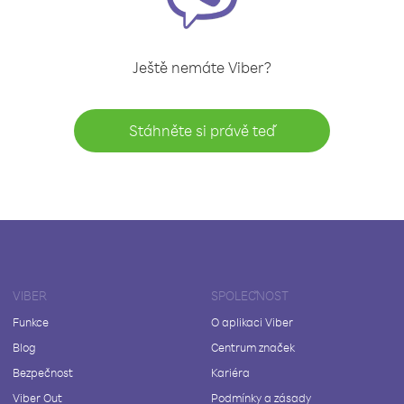
Ještě nemáte Viber?
Stáhněte si právě teď
VIBER
SPOLEČNOST
Funkce
O aplikaci Viber
Blog
Centrum značek
Bezpečnost
Kariéra
Viber Out
Podmínky a zásady