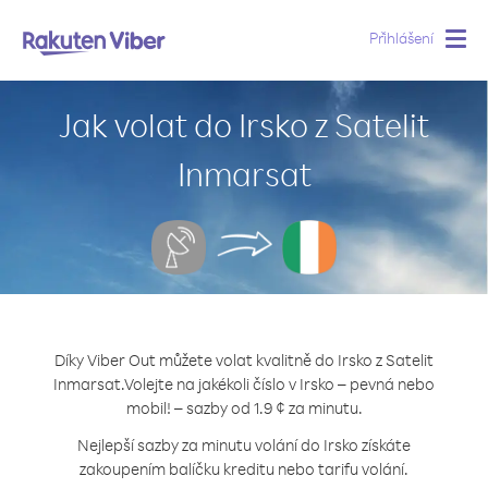
Přihlášení
Togg
navig
Jak volat do Irsko z Satelit
Inmarsat
Díky Viber Out můžete volat kvalitně do Irsko z Satelit
Inmarsat.
Volejte na jakékoli číslo v Irsko – pevná nebo
mobil! – sazby od 1.9 ¢ za minutu.
Nejlepší sazby za minutu volání do Irsko získáte
zakoupením balíčku kreditu nebo tarifu volání.