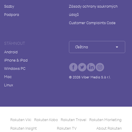
Sazby
Zásady ochrany soukromých
Podpora
údajů
Customer Complaints Code
STÁHNOUT
Čeština
Android
iPhone & iPad
Windows PC
Mac
©
2026
Viber Media S.à r.l.
Linux
Rakuten Viki
Rakuten Kobo
Rakuten Travel
Rakuten Marketing
Rakuten Insight
Rakuten TV
About Rakuten