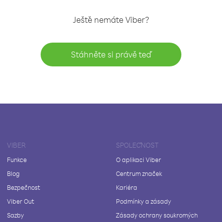
Ještě nemáte Viber?
Stáhněte si právě teď
VIBER
SPOLEČNOST
Funkce
O aplikaci Viber
Blog
Centrum značek
Bezpečnost
Kariéra
Viber Out
Podmínky a zásady
Sazby
Zásady ochrany soukromých