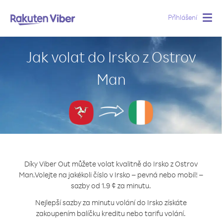
Přihlášení
Togg
navig
Jak volat do Irsko z Ostrov
Man
Díky Viber Out můžete volat kvalitně do Irsko z Ostrov
Man.
Volejte na jakékoli číslo v Irsko – pevná nebo mobil! –
sazby od 1.9 ¢ za minutu.
Nejlepší sazby za minutu volání do Irsko získáte
zakoupením balíčku kreditu nebo tarifu volání.