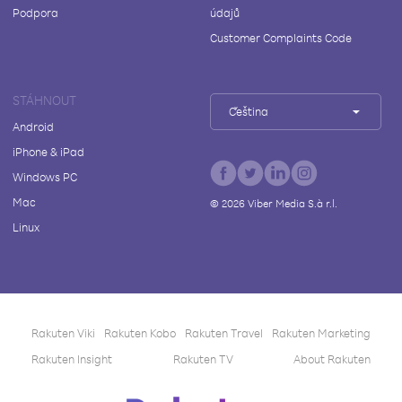
Podpora
údajů
Customer Complaints Code
STÁHNOUT
Čeština
Android
iPhone & iPad
Windows PC
Mac
©
2026
Viber Media S.à r.l.
Linux
Rakuten Viki
Rakuten Kobo
Rakuten Travel
Rakuten Marketing
Rakuten Insight
Rakuten TV
About Rakuten