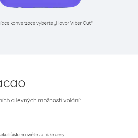
ídce konverzace vyberte „Hovor Viber Out“
Macao
lních a levných možností volání:
koli číslo na světe za nízké ceny