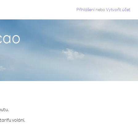
g
Přihlášení
nebo
Vytvořit účet
cao
nutu.
arifu volání.