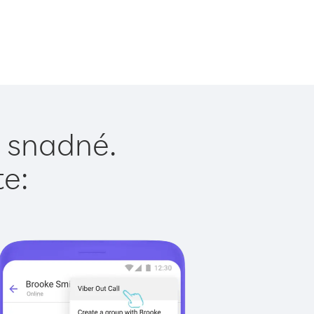
e snadné.
te: