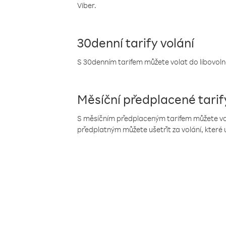
Viber.
30denní tarify volání
S 30denním tarifem můžete volat do libovolné
Měsíční předplacené tarif
S měsíčním předplaceným tarifem můžete volat
předplatným můžete ušetřit za volání, které 