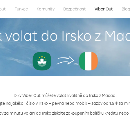
out
Funkce
Komunity
Bezpečnost
Viber Out
Blo
k volat do Irsko z Ma
Díky Viber Out můžete volat kvalitně do Irsko z Macao.
jte na jakékoli číslo v Irsko – pevná nebo mobil! – sazby od 1.9 ¢ za mi
by za minutu volání do Irsko získáte zakoupením balíčku kreditu nebo t