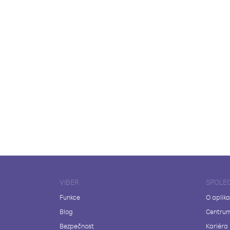
VIBER
SPOLE
Funkce
O aplika
Blog
Centrum
Bezpečnost
Kariéra