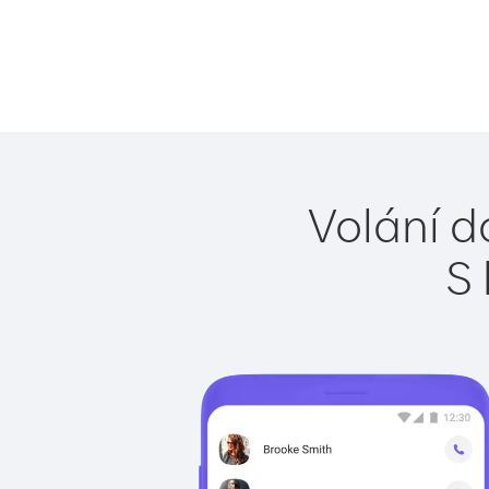
Volání d
S 