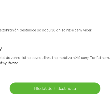
 zahraniční destinace po dobu 30 dní za nízké ceny Viber.
y
 do zahraničí na pevnou linku i na mobil za nízké ceny. Tarif si ne
už využíváte
Hledat další destinace