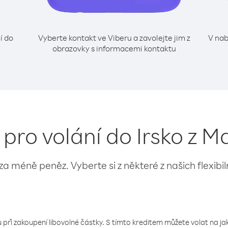
í do
Vyberte kontakt ve Viberu a zavolejte jim z
V nab
obrazovky s informacemi kontaktu
 pro volání do Irsko z 
 za méně peněz. Vyberte si z některé z našich flexibi
 při zakoupení libovolné částky. S tímto kreditem můžete volat na jaké