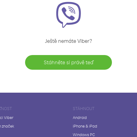
Ještě nemáte Viber?
Stáhněte si právě teď
ČNOST
STÁHNOUT
ci Viber
Android
 značek
iPhone & iPad
Windows PC