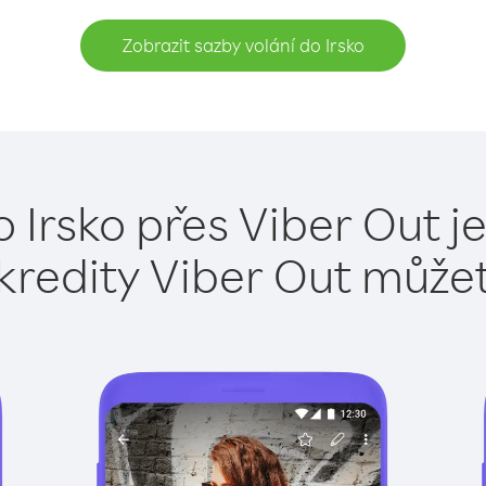
Zobrazit sazby volání do Irsko
o Irsko přes Viber Out j
kredity Viber Out může