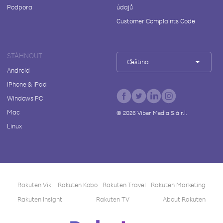
Podpora
údajů
Customer Complaints Code
STÁHNOUT
Čeština
Android
iPhone & iPad
Windows PC
Mac
©
2026
Viber Media S.à r.l.
Linux
Rakuten Viki
Rakuten Kobo
Rakuten Travel
Rakuten Marketing
Rakuten Insight
Rakuten TV
About Rakuten