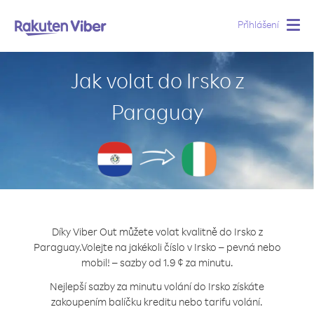
Přihlášení
Togg
navig
Jak volat do Irsko z
Paraguay
Díky Viber Out můžete volat kvalitně do Irsko z
Paraguay.
Volejte na jakékoli číslo v Irsko – pevná nebo
mobil! – sazby od 1.9 ¢ za minutu.
Nejlepší sazby za minutu volání do Irsko získáte
zakoupením balíčku kreditu nebo tarifu volání.