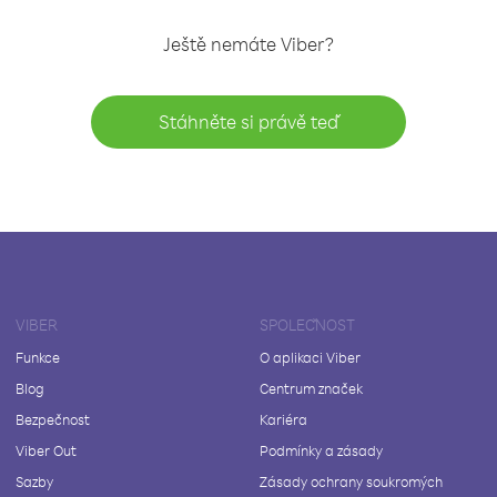
Ještě nemáte Viber?
Stáhněte si právě teď
VIBER
SPOLEČNOST
Funkce
O aplikaci Viber
Blog
Centrum značek
Bezpečnost
Kariéra
Viber Out
Podmínky a zásady
Sazby
Zásady ochrany soukromých