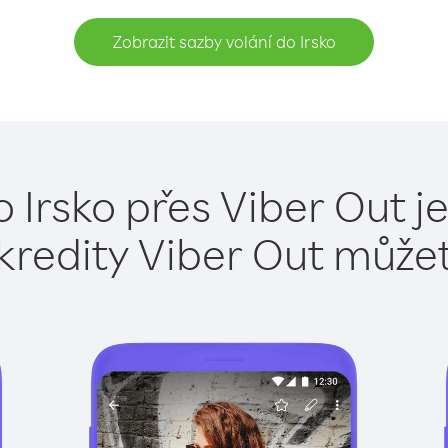
Zobrazit sazby volání do Irsko
o Irsko přes Viber Out j
kredity Viber Out může