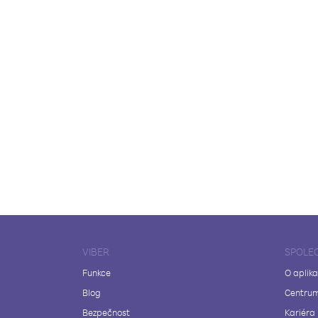
VIBER
SPOLE
Funkce
O aplika
Blog
Centrum
Bezpečnost
Kariéra