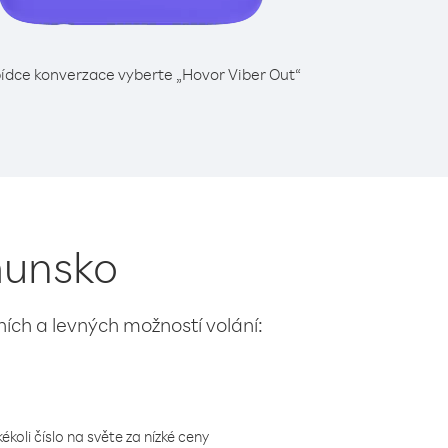
ídce konverzace vyberte „Hovor Viber Out“
umunsko
lních a levných možností volání:
koli číslo na světe za nízké ceny