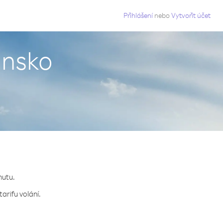
g
Přihlášení
nebo
Vytvořit účet
unsko
nutu.
arifu volání.