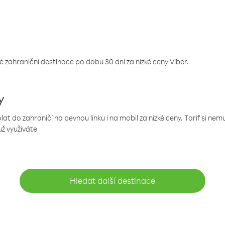
 zahraniční destinace po dobu 30 dní za nízké ceny Viber.
y
 do zahraničí na pevnou linku i na mobil za nízké ceny. Tarif si ne
už využíváte
Hledat další destinace