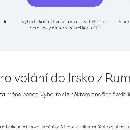
í do
Vyberte kontakt ve Viberu a zavolejte jim z
V nab
obrazovky s informacemi kontaktu
ro volání do Irsko z R
 za méně peněz. Vyberte si z některé z našich flexibi
 při zakoupení libovolné částky. S tímto kreditem můžete volat na jaké