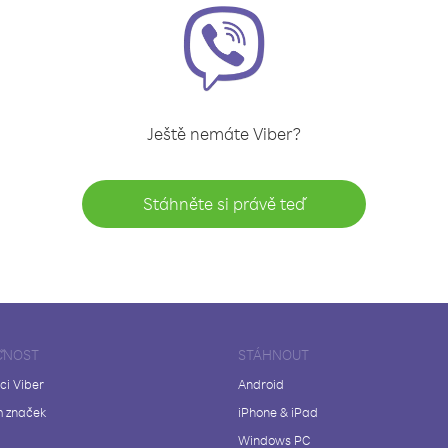
Ještě nemáte Viber?
Stáhněte si právě teď
ČNOST
STÁHNOUT
ci Viber
Android
 značek
iPhone & iPad
Windows PC