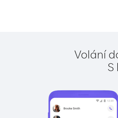
Volání d
S 