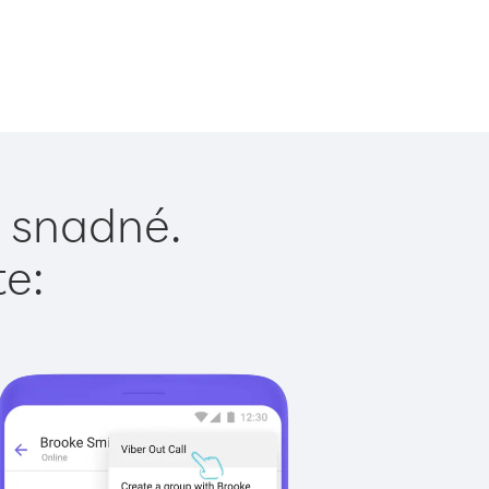
e snadné.
te: