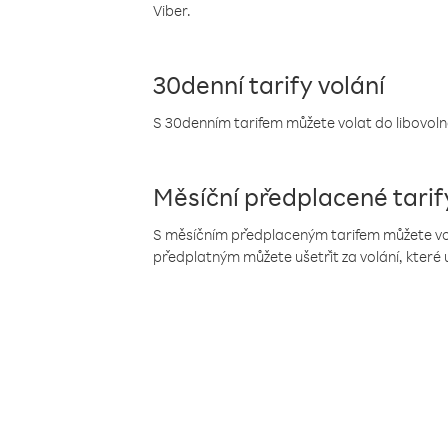
Viber.
30denní tarify volání
S 30denním tarifem můžete volat do libovolné
Měsíční předplacené tarif
S měsíčním předplaceným tarifem můžete volat
předplatným můžete ušetřit za volání, které 