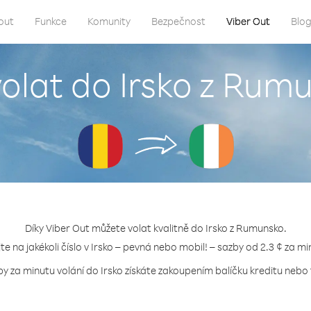
out
Funkce
Komunity
Bezpečnost
Viber Out
Blo
volat do Irsko z Rum
Díky Viber Out můžete volat kvalitně do Irsko z Rumunsko.
jte na jakékoli číslo v Irsko – pevná nebo mobil! – sazby od 2.3 ¢ za mi
by za minutu volání do Irsko získáte zakoupením balíčku kreditu nebo t