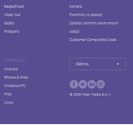
Bezpečnost
Kariéra
Viber Out
Podmínky a zásady
Sazby
Zásady ochrany soukromých
Podpora
údajů
Customer Complaints Code
STÁHNOUT
Čeština
Android
iPhone & iPad
Windows PC
Mac
©
2026
Viber Media S.à r.l.
Linux