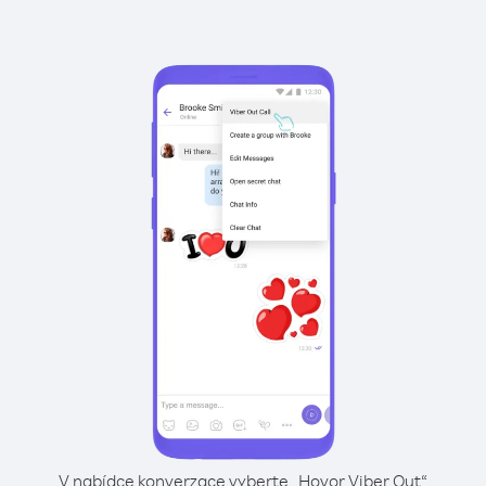
V nabídce konverzace vyberte „Hovor Viber Out“