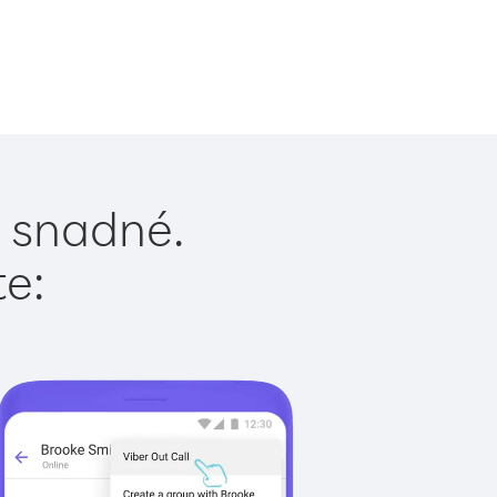
e snadné.
te: