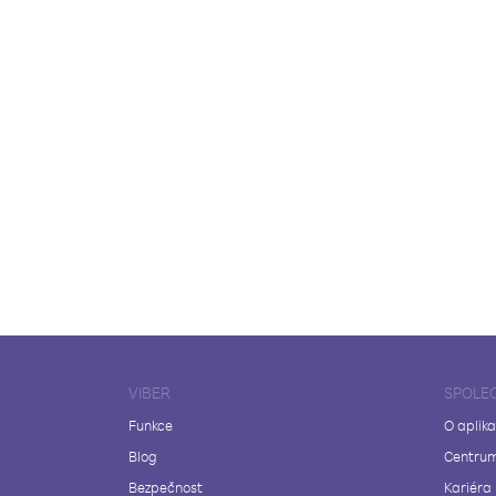
VIBER
SPOLE
Funkce
O aplika
Blog
Centrum
Bezpečnost
Kariéra