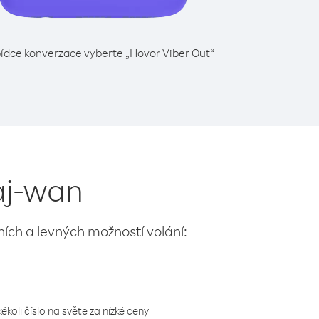
ídce konverzace vyberte „Hovor Viber Out“
haj-wan
lních a levných možností volání:
koli číslo na světe za nízké ceny