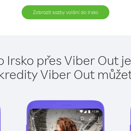
Zobrazit sazby volání do Irsko
o Irsko přes Viber Out j
kredity Viber Out může