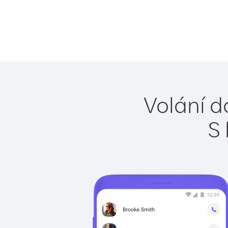
Volání d
S 