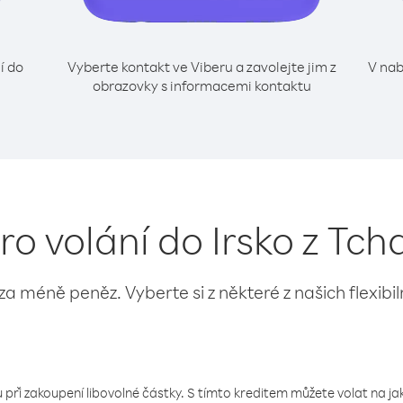
í do
Vyberte kontakt ve Viberu a zavolejte jim z
V nab
obrazovky s informacemi kontaktu
ro volání do Irsko z Tc
 za méně peněz. Vyberte si z některé z našich flexibi
 při zakoupení libovolné částky. S tímto kreditem můžete volat na jaké