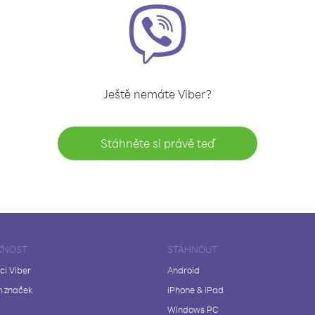
Ještě nemáte Viber?
Stáhněte si právě teď
ČNOST
STÁHNOUT
ci Viber
Android
 značek
iPhone & iPad
Windows PC