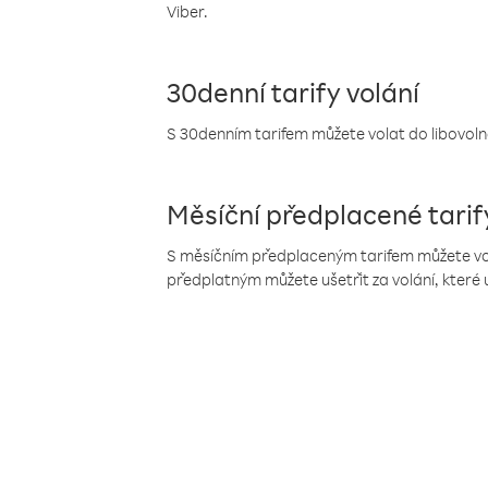
Viber.
30denní tarify volání
S 30denním tarifem můžete volat do libovolné
Měsíční předplacené tarif
S měsíčním předplaceným tarifem můžete volat
předplatným můžete ušetřit za volání, které 