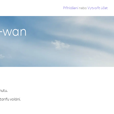
g
Přihlášení
nebo
Vytvořit účet
j-wan
nutu.
arifu volání.