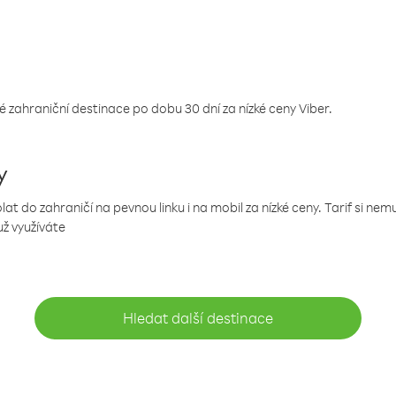
 zahraniční destinace po dobu 30 dní za nízké ceny Viber.
y
 do zahraničí na pevnou linku i na mobil za nízké ceny. Tarif si ne
už využíváte
Hledat další destinace