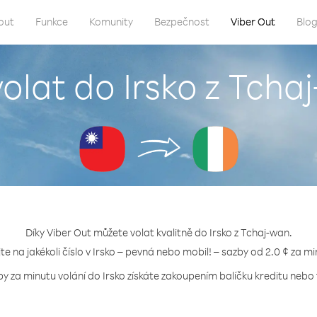
out
Funkce
Komunity
Bezpečnost
Viber Out
Blo
volat do Irsko z Tcha
Díky Viber Out můžete volat kvalitně do Irsko z Tchaj-wan.
jte na jakékoli číslo v Irsko – pevná nebo mobil! – sazby od 2.0 ¢ za mi
by za minutu volání do Irsko získáte zakoupením balíčku kreditu nebo t