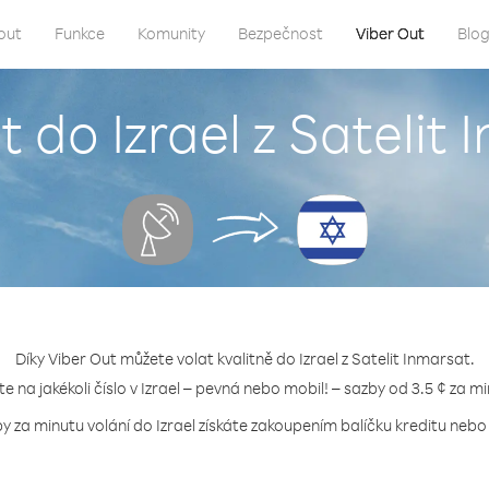
out
Funkce
Komunity
Bezpečnost
Viber Out
Blo
t do Izrael z Satelit
Díky Viber Out můžete volat kvalitně do Izrael z Satelit Inmarsat.
te na jakékoli číslo v Izrael – pevná nebo mobil! – sazby od 3.5 ¢ za m
y za minutu volání do Izrael získáte zakoupením balíčku kreditu nebo 