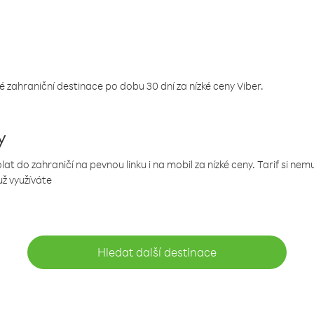
 zahraniční destinace po dobu 30 dní za nízké ceny Viber.
y
 do zahraničí na pevnou linku i na mobil za nízké ceny. Tarif si ne
už využíváte
Hledat další destinace