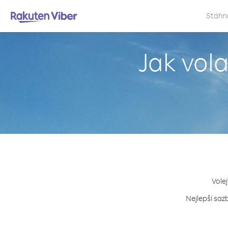
Stáhn
Jak vola
Volej
Nejlepší sazb