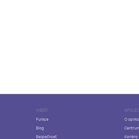
VIBER
SPOLE
Funkce
O aplika
Blog
Centrum
Bezpečnost
Kariéra