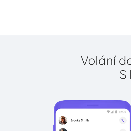
Volání do
S 