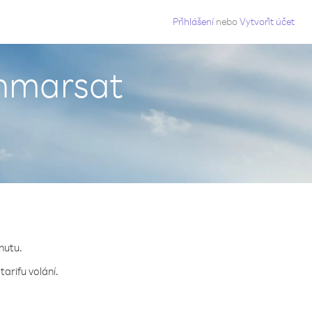
g
Přihlášení
nebo
Vytvořit účet
 Inmarsat
inutu.
tarifu volání.