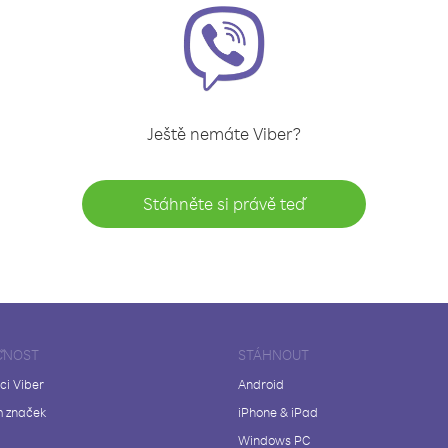
Ještě nemáte Viber?
Stáhněte si právě teď
ČNOST
STÁHNOUT
ci Viber
Android
 značek
iPhone & iPad
Windows PC