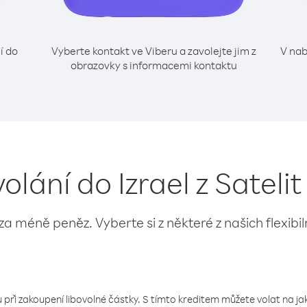
í do
Vyberte kontakt ve Viberu a zavolejte jim z
V nab
obrazovky s informacemi kontaktu
volání do Izrael z Sateli
 za méně peněz. Vyberte si z některé z našich flexibi
 při zakoupení libovolné částky. S tímto kreditem můžete volat na jaké