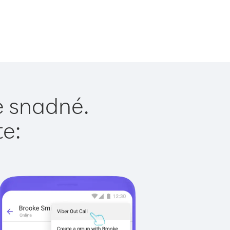
je snadné.
te: