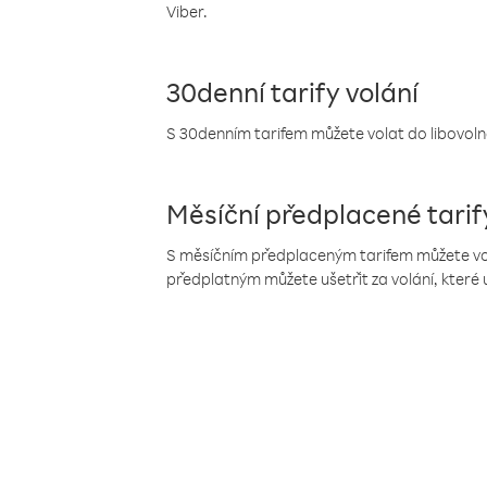
Viber.
30denní tarify volání
S 30denním tarifem můžete volat do libovolné
Měsíční předplacené tarif
S měsíčním předplaceným tarifem můžete volat
předplatným můžete ušetřit za volání, které 