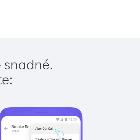
je snadné.
te: