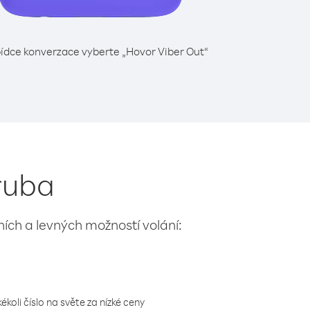
ídce konverzace vyberte „Hovor Viber Out“
Aruba
lních a levných možností volání:
koli číslo na světe za nízké ceny