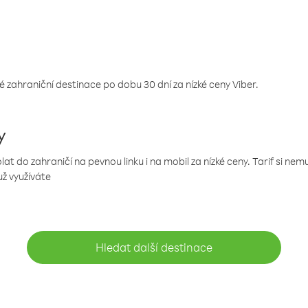
 zahraniční destinace po dobu 30 dní za nízké ceny Viber.
y
 do zahraničí na pevnou linku i na mobil za nízké ceny. Tarif si ne
už využíváte
Hledat další destinace