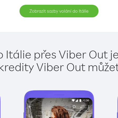
Zobrazit sazby volání do Itálie
 Itálie přes Viber Out 
kredity Viber Out může