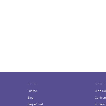
VIBER
SPOLE
Funkce
O aplika
Blog
Centrum
Bezpečnost
Kariéra