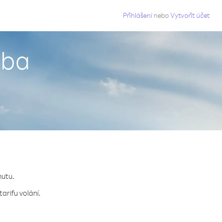
g
Přihlášení
nebo
Vytvořit účet
uba
nutu.
arifu volání.