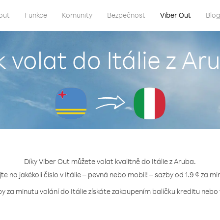
out
Funkce
Komunity
Bezpečnost
Viber Out
Blo
k volat do Itálie z Ar
Díky Viber Out můžete volat kvalitně do Itálie z Aruba.
jte na jakékoli číslo v Itálie – pevná nebo mobil! – sazby od 1.9 ¢ za mi
by za minutu volání do Itálie získáte zakoupením balíčku kreditu nebo t