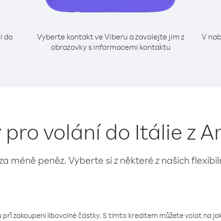
í do
Vyberte kontakt ve Viberu a zavolejte jim z
V nab
obrazovky s informacemi kontaktu
 pro volání do Itálie z 
 za méně peněz. Vyberte si z některé z našich flexibi
 při zakoupení libovolné částky. S tímto kreditem můžete volat na jaké