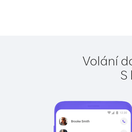
Volání do
S 