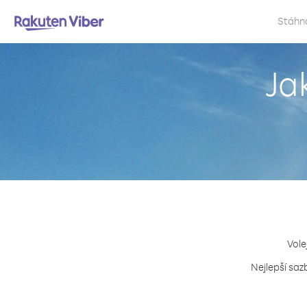
Stáhn
Ja
Vole
Nejlepší saz