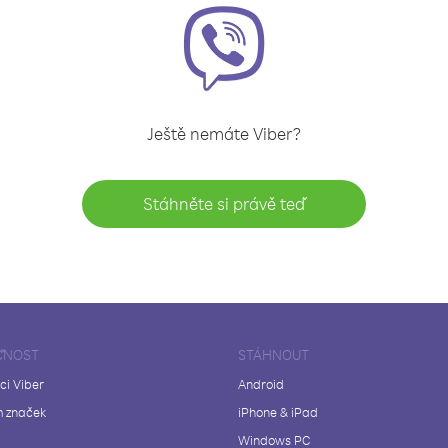
Ještě nemáte Viber?
Stáhněte si právě teď
ČNOST
STÁHNOUT
ci Viber
Android
 značek
iPhone & iPad
Windows PC