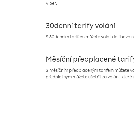
Viber.
30denní tarify volání
S 30denním tarifem můžete volat do libovolné
Měsíční předplacené tarif
S měsíčním předplaceným tarifem můžete volat
předplatným můžete ušetřit za volání, které 