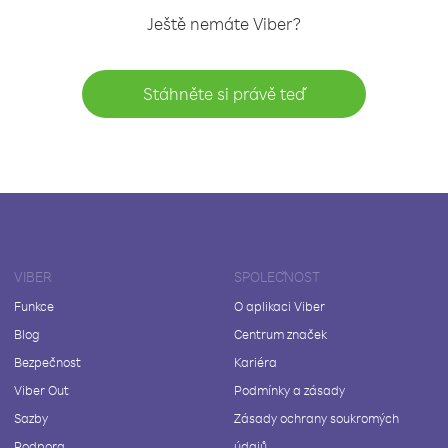
Ještě nemáte Viber?
Stáhněte si právě teď
VIBER
SPOLEČNOST
Funkce
O aplikaci Viber
Blog
Centrum značek
Bezpečnost
Kariéra
Viber Out
Podmínky a zásady
Sazby
Zásady ochrany soukromých
Podpora
údajů