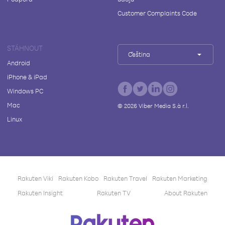
Customer Complaints Code
STÁHNOUT
Čeština
Android
iPhone & iPad
Windows PC
Mac
©
2026
Viber Media S.à r.l.
Linux
Rakuten Viki
Rakuten Kobo
Rakuten Travel
Rakuten Marketing
Rakuten Insight
Rakuten TV
About Rakuten