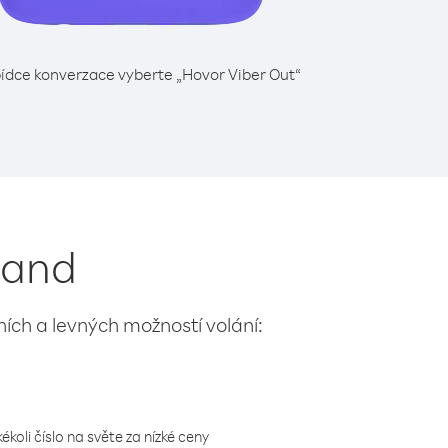
ídce konverzace vyberte „Hovor Viber Out“
sland
lních a levných možností volání:
koli číslo na světe za nízké ceny