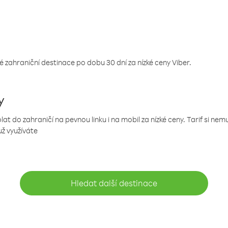
 zahraniční destinace po dobu 30 dní za nízké ceny Viber.
y
 do zahraničí na pevnou linku i na mobil za nízké ceny. Tarif si ne
už využíváte
Hledat další destinace