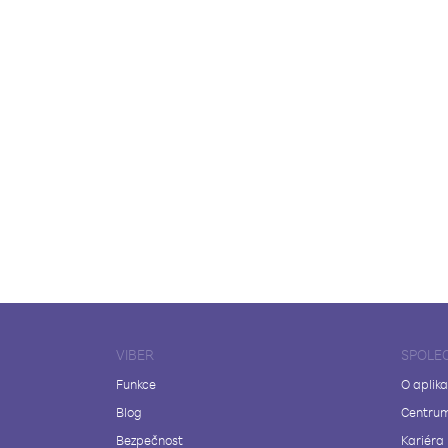
VIBER
SPOLE
Funkce
O aplika
Blog
Centrum
Bezpečnost
Kariéra