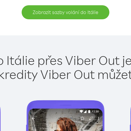
Zobrazit sazby volání do Itálie
 Itálie přes Viber Out 
kredity Viber Out může