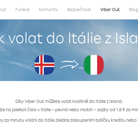
out
Funkce
Komunity
Bezpečnost
Viber Out
Blo
k volat do Itálie z Isl
Díky Viber Out můžete volat kvalitně do Itálie z Island.
jte na jakékoli číslo v Itálie – pevná nebo mobil! – sazby od 1.9 ¢ za mi
by za minutu volání do Itálie získáte zakoupením balíčku kreditu nebo t