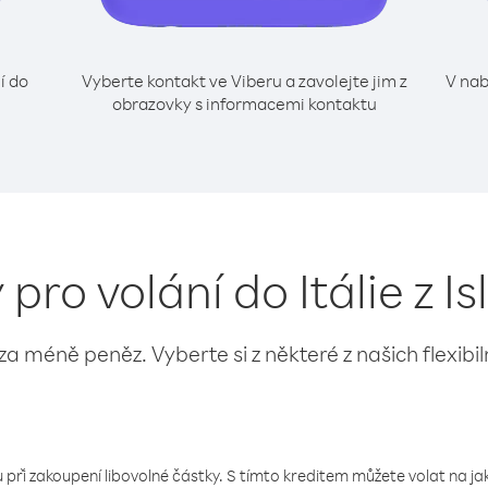
í do
Vyberte kontakt ve Viberu a zavolejte jim z
V nab
obrazovky s informacemi kontaktu
 pro volání do Itálie z I
 za méně peněz. Vyberte si z některé z našich flexibi
 při zakoupení libovolné částky. S tímto kreditem můžete volat na jaké