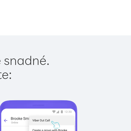
je snadné.
te: