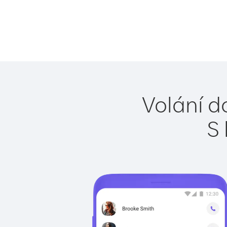
Volání do
S 