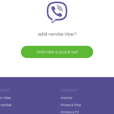
Ještě nemáte Viber?
Stáhněte si právě teď
ČNOST
STÁHNOUT
ci Viber
Android
 značek
iPhone & iPad
Windows PC