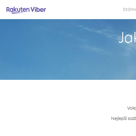
Stáhn
Ja
Vole
Nejlepší saz