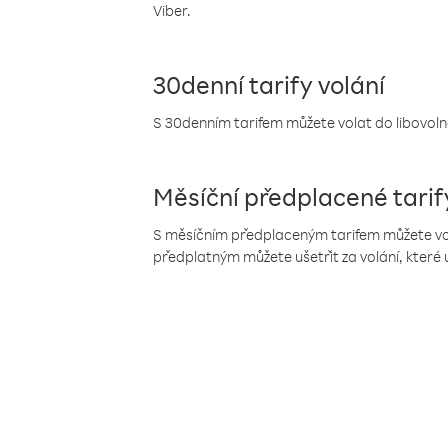
Viber.
30denní tarify volání
S 30denním tarifem můžete volat do libovolné
Měsíční předplacené tarif
S měsíčním předplaceným tarifem můžete volat
předplatným můžete ušetřit za volání, které 