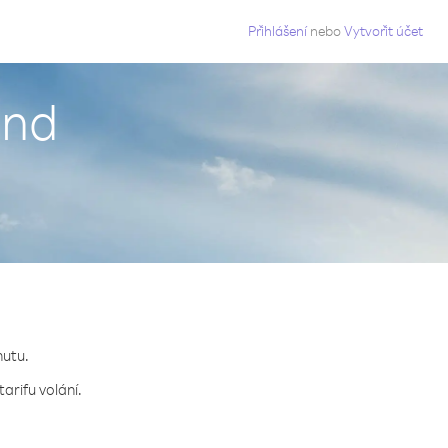
g
Přihlášení
nebo
Vytvořit účet
and
nutu.
arifu volání.