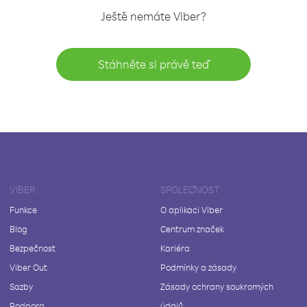
Ještě nemáte Viber?
Stáhněte si právě teď
VIBER
SPOLEČNOST
Funkce
O aplikaci Viber
Blog
Centrum značek
Bezpečnost
Kariéra
Viber Out
Podmínky a zásady
Sazby
Zásady ochrany soukromých
Podpora
údajů