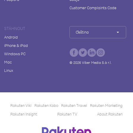
Customer Complaints Code
STÁHNOUT
Čeština
Android
iPhone & iPad
Windows PC
Mac
©
2026
Viber Media S.à r.l.
Linux
Rakuten Viki
Rakuten Kobo
Rakuten Travel
Rakuten Marketing
Rakuten Insight
Rakuten TV
About Rakuten