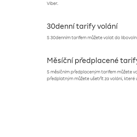
Viber.
30denní tarify volání
S 30denním tarifem můžete volat do libovolné
Měsíční předplacené tarif
S měsíčním předplaceným tarifem můžete volat
předplatným můžete ušetřit za volání, které 