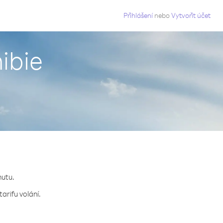
g
Přihlášení
nebo
Vytvořit účet
mibie
nutu.
arifu volání.