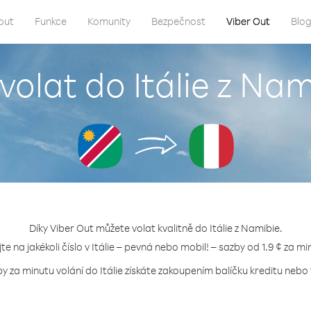
out
Funkce
Komunity
Bezpečnost
Viber Out
Blo
volat do Itálie z Na
Díky Viber Out můžete volat kvalitně do Itálie z Namibie.
jte na jakékoli číslo v Itálie – pevná nebo mobil! – sazby od 1.9 ¢ za mi
by za minutu volání do Itálie získáte zakoupením balíčku kreditu nebo t