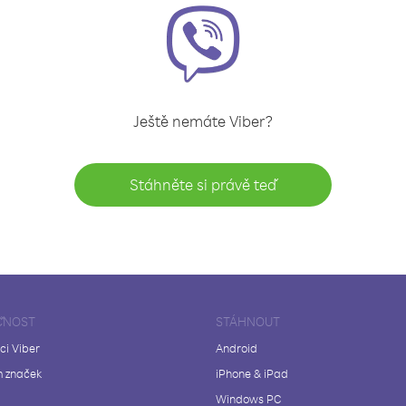
Ještě nemáte Viber?
Stáhněte si právě teď
ČNOST
STÁHNOUT
ci Viber
Android
 značek
iPhone & iPad
Windows PC