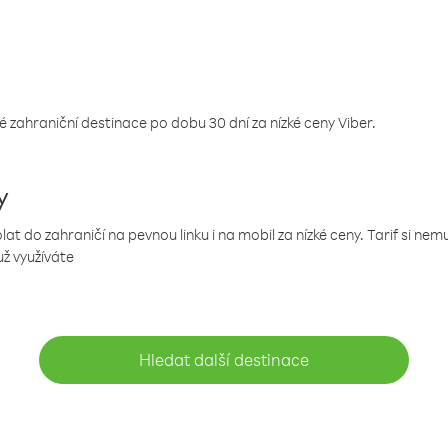
 zahraniční destinace po dobu 30 dní za nízké ceny Viber.
y
 do zahraničí na pevnou linku i na mobil za nízké ceny. Tarif si ne
už využíváte
Hledat další destinace