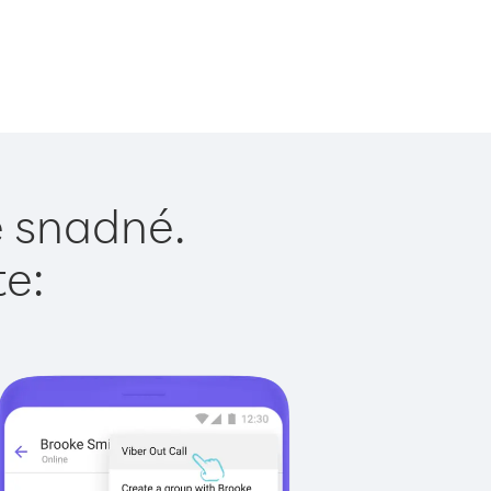
je snadné.
te: