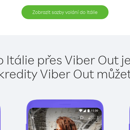
Zobrazit sazby volání do Itálie
 Itálie přes Viber Out 
kredity Viber Out může