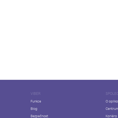
VIBER
SPOLE
Funkce
O aplika
Blog
Centrum
Bezpečnost
Kariéra