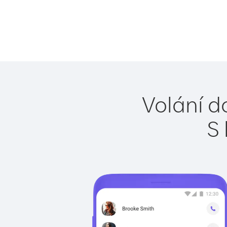
Volání do
S 