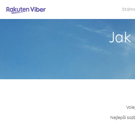
Stáhn
Jak 
Vole
Nejlepší saz