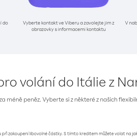
í do
Vyberte kontakt ve Viberu a zavolejte jim z
V nab
obrazovky s informacemi kontaktu
pro volání do Itálie z N
 za méně peněz. Vyberte si z některé z našich flexibi
 při zakoupení libovolné částky. S tímto kreditem můžete volat na jaké