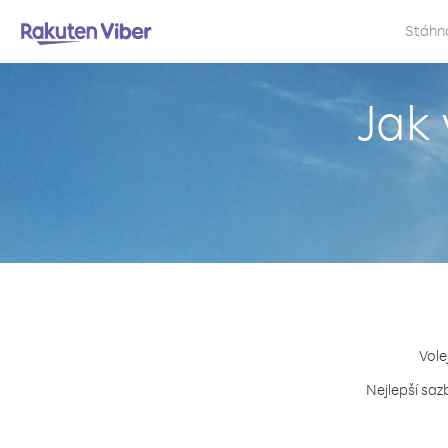
Stáhn
Jak 
Vole
Nejlepší saz