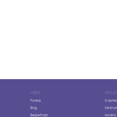
VIBER
SPOLE
Funkce
O aplika
Blog
Centrum
Bezpečnost
Kariéra