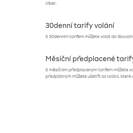
Viber.
30denní tarify volání
S 30denním tarifem můžete volat do libovolné
Měsíční předplacené tarif
S měsíčním předplaceným tarifem můžete volat
předplatným můžete ušetřit za volání, které 