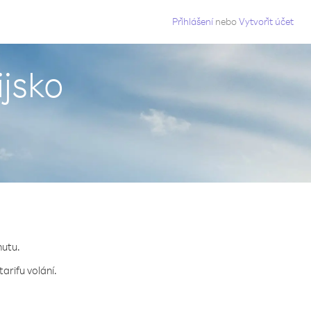
g
Přihlášení
nebo
Vytvořit účet
ijsko
nutu.
arifu volání.