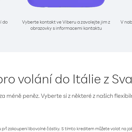
í do
Vyberte kontakt ve Viberu a zavolejte jim z
V nab
obrazovky s informacemi kontaktu
pro volání do Itálie z Sva
 za méně peněz. Vyberte si z některé z našich flexibi
 při zakoupení libovolné částky. S tímto kreditem můžete volat na jaké