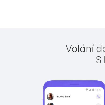
Volání do
S 