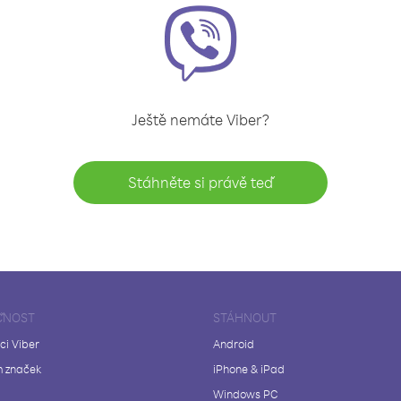
Ještě nemáte Viber?
Stáhněte si právě teď
ČNOST
STÁHNOUT
ci Viber
Android
 značek
iPhone & iPad
Windows PC