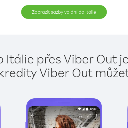
Zobrazit sazby volání do Itálie
 Itálie přes Viber Out 
kredity Viber Out může