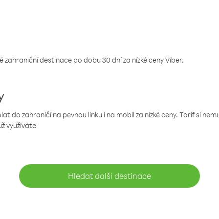
 zahraniční destinace po dobu 30 dní za nízké ceny Viber.
y
 do zahraničí na pevnou linku i na mobil za nízké ceny. Tarif si ne
už využíváte
Hledat další destinace