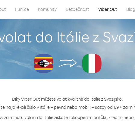
out
Funkce
Komunity
Bezpečnost
Viber Out
Blo
volat do Itálie z Svaz
Díky Viber Out můžete volat kvalitně do Itálie z Svazijsko.
jte na jakékoli číslo v Itálie – pevná nebo mobil! – sazby od 1.9 ¢ za mi
by za minutu volání do Itálie získáte zakoupením balíčku kreditu nebo t