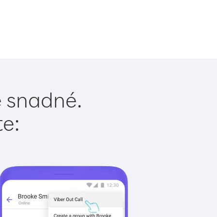
je snadné.
te: