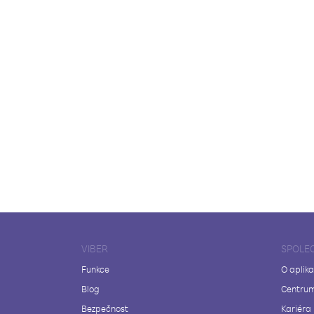
VIBER
SPOLE
Funkce
O aplika
Blog
Centrum
Bezpečnost
Kariéra