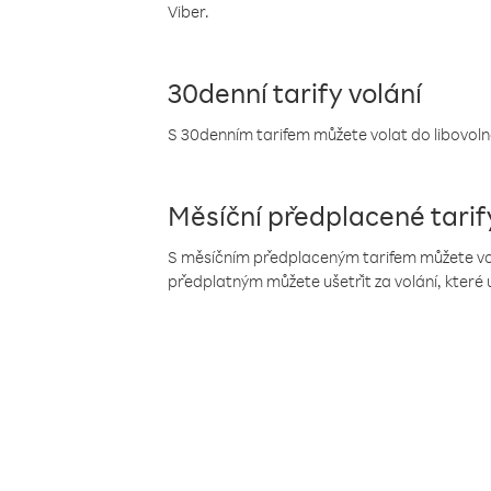
Viber.
30denní tarify volání
S 30denním tarifem můžete volat do libovolné
Měsíční předplacené tarif
S měsíčním předplaceným tarifem můžete volat
předplatným můžete ušetřit za volání, které 