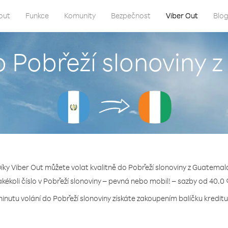
out
Funkce
Komunity
Bezpečnost
Viber Out
Blo
o Pobřeží slonoviny
íky Viber Out můžete volat kvalitně do Pobřeží slonoviny z Guatemal
jakékoli číslo v Pobřeží slonoviny – pevná nebo mobil! – sazby od 40.0 
minutu volání do Pobřeží slonoviny získáte zakoupením balíčku kreditu 