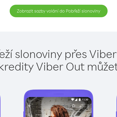
Zobrazit sazby volání do Pobřeží slonoviny
eží slonoviny přes Viber
kredity Viber Out může