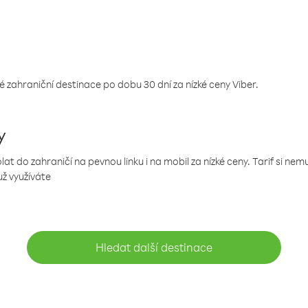
 zahraniční destinace po dobu 30 dní za nízké ceny Viber.
y
 do zahraničí na pevnou linku i na mobil za nízké ceny. Tarif si ne
už využíváte
Hledat další destinace