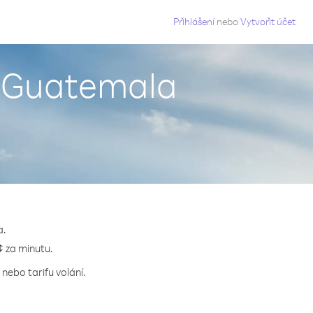
g
Přihlášení
nebo
Vytvořit účet
 z Guatemala
a.
¢ za minutu.
nebo tarifu volání.