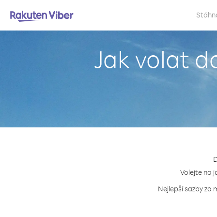
Stáhn
Jak volat d
D
Volejte na 
Nejlepší sazby za 