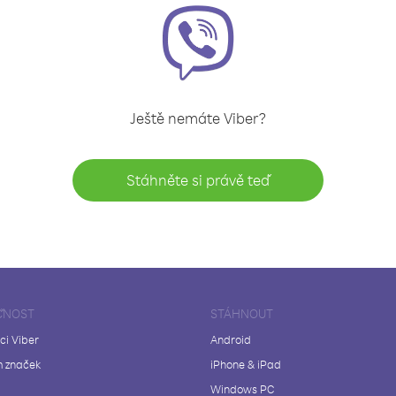
Ještě nemáte Viber?
Stáhněte si právě teď
ČNOST
STÁHNOUT
ci Viber
Android
 značek
iPhone & iPad
Windows PC