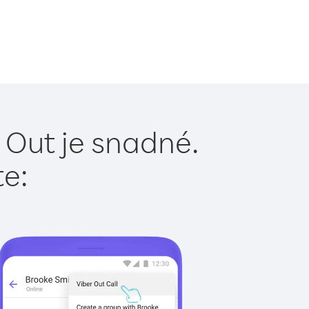
 Out je snadné.
te: