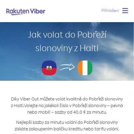
Přihlášení
Togg
navig
Jak volat do Pobřeží
slonoviny z Haiti
Díky Viber Out můžete volat kvalitně do Pobřeží slonoviny
z Haiti.
Volejte na jakékoli číslo v Pobřeží slonoviny – pevná
nebo mobil! – sazby od 40.0 ¢ za minutu.
Nejlepší sazby za minutu volání do Pobřeží slonoviny
získáte zakoupením balíčku kreditu nebo tarifu volání.