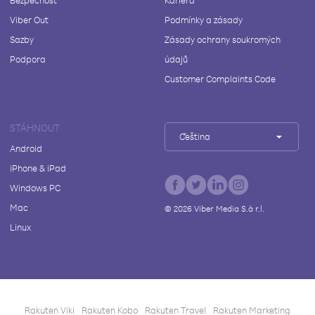
Bezpečnost
Kariéra
Viber Out
Podmínky a zásady
Sazby
Zásady ochrany soukromých
Podpora
údajů
Customer Complaints Code
STÁHNOUT
Čeština
Android
iPhone & iPad
Windows PC
Mac
©
2026
Viber Media S.à r.l.
Linux
Rakuten Viki
Rakuten Kobo
Rakuten Travel
Rakuten Marketing