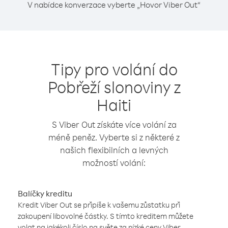
V nabídce konverzace vyberte „Hovor Viber Out“
Tipy pro volání do
Pobřeží slonoviny z
Haiti
S Viber Out získáte více volání za
méně peněz. Vyberte si z některé z
našich flexibilních a levných
možností volání:
Balíčky kreditu
Kredit Viber Out se připíše k vašemu zůstatku při
zakoupení libovolné částky. S tímto kreditem můžete
volat na jakékoli číslo na světe za nízké ceny Viber.