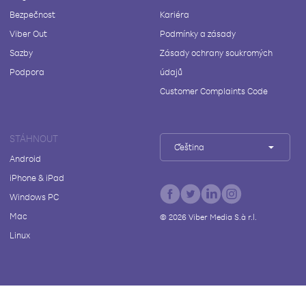
Bezpečnost
Kariéra
Viber Out
Podmínky a zásady
Sazby
Zásady ochrany soukromých
Podpora
údajů
Customer Complaints Code
STÁHNOUT
Čeština
Android
iPhone & iPad
Windows PC
Mac
©
2026
Viber Media S.à r.l.
Linux