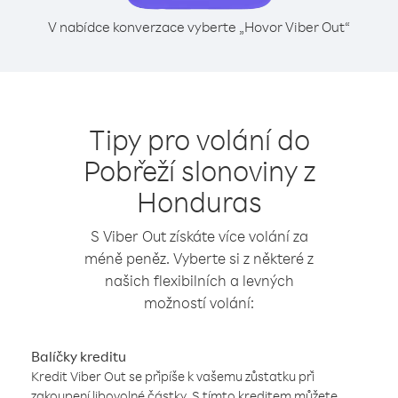
V nabídce konverzace vyberte „Hovor Viber Out“
Tipy pro volání do
Pobřeží slonoviny z
Honduras
S Viber Out získáte více volání za
méně peněz. Vyberte si z některé z
našich flexibilních a levných
možností volání:
Balíčky kreditu
Kredit Viber Out se připíše k vašemu zůstatku při
zakoupení libovolné částky. S tímto kreditem můžete