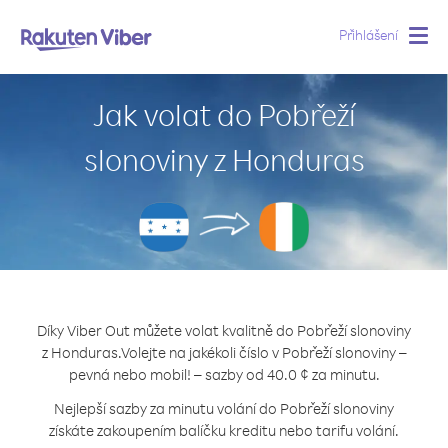
Přihlášení
Togg
navig
Jak volat do Pobřeží
slonoviny z Honduras
Díky Viber Out můžete volat kvalitně do Pobřeží slonoviny
z Honduras.
Volejte na jakékoli číslo v Pobřeží slonoviny –
pevná nebo mobil! – sazby od 40.0 ¢ za minutu.
Nejlepší sazby za minutu volání do Pobřeží slonoviny
získáte zakoupením balíčku kreditu nebo tarifu volání.