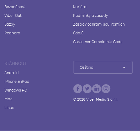
Bezpečnost
Kariéra
Viber Out
Podmínky a zásady
Sazby
Zásady ochrany soukromých
Podpora
údajů
Customer Complaints Code
STÁHNOUT
Čeština
Android
iPhone & iPad
Windows PC
Mac
©
2026
Viber Media S.à r.l.
Linux