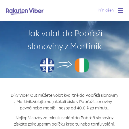
Přihlášení
Togg
navig
Jak volat do Pobřeží
slonoviny z Martinik
Díky Viber Out můžete volat kvalitně do Pobřeží slonoviny
z Martinik.
Volejte na jakékoli číslo v Pobřeží slonoviny –
pevná nebo mobil! – sazby od 40.0 ¢ za minutu.
Nejlepší sazby za minutu volání do Pobřeží slonoviny
získáte zakoupením balíčku kreditu nebo tarifu volání.