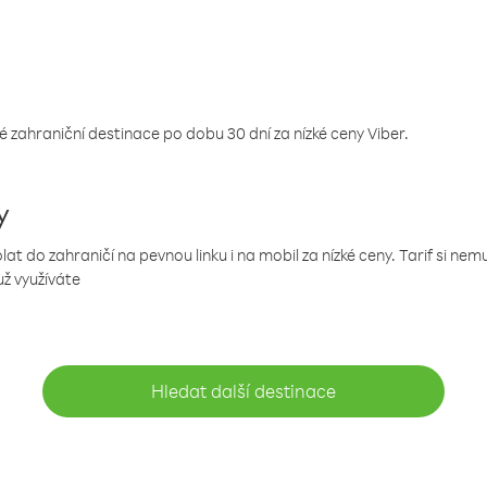
 zahraniční destinace po dobu 30 dní za nízké ceny Viber.
y
 do zahraničí na pevnou linku i na mobil za nízké ceny. Tarif si ne
už využíváte
Hledat další destinace