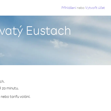
g
Přihlášení
nebo
Vytvořit účet
Svatý Eustach
ch.
¢ za minutu.
nebo tarifu volání.