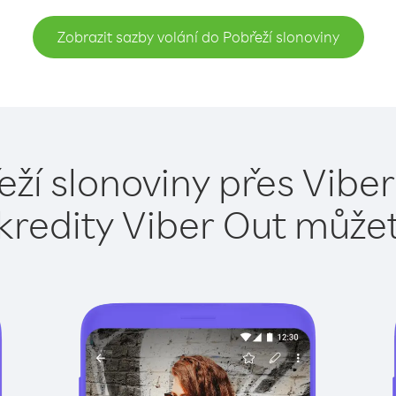
Zobrazit sazby volání do Pobřeží slonoviny
eží slonoviny přes Viber
kredity Viber Out může