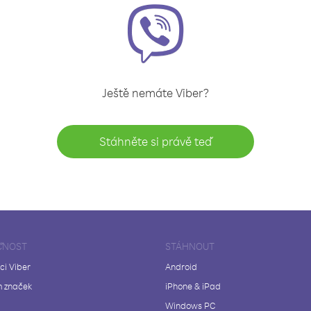
Ještě nemáte Viber?
Stáhněte si právě teď
ČNOST
STÁHNOUT
ci Viber
Android
 značek
iPhone & iPad
Windows PC