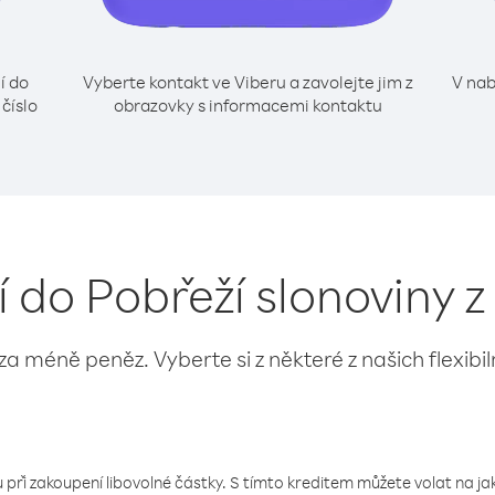
í do
Vyberte kontakt ve Viberu a zavolejte jim z
V nab
číslo
obrazovky s informacemi kontaktu
í do Pobřeží slonoviny 
 za méně peněz. Vyberte si z některé z našich flexibi
 při zakoupení libovolné částky. S tímto kreditem můžete volat na jaké