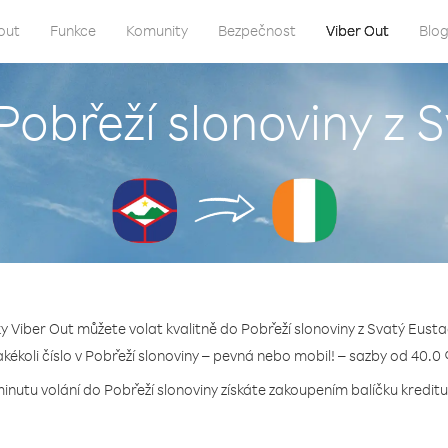
out
Funkce
Komunity
Bezpečnost
Viber Out
Blo
 Pobřeží slonoviny z 
ky Viber Out můžete volat kvalitně do Pobřeží slonoviny z Svatý Eusta
jakékoli číslo v Pobřeží slonoviny – pevná nebo mobil! – sazby od 40.0 
minutu volání do Pobřeží slonoviny získáte zakoupením balíčku kreditu 