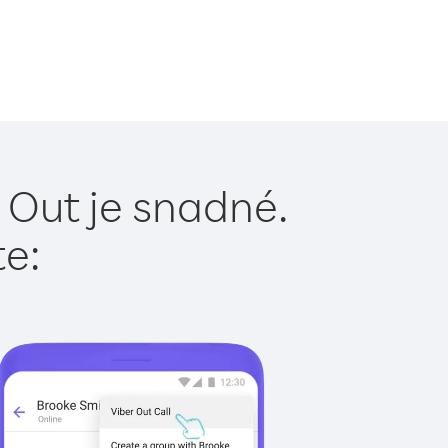
 Out je snadné.
te: