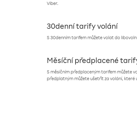
Viber.
30denní tarify volání
S 30denním tarifem můžete volat do libovolné
Měsíční předplacené tarif
S měsíčním předplaceným tarifem můžete volat
předplatným můžete ušetřit za volání, které 