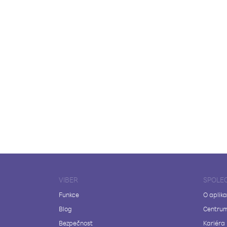
VIBER
SPOLE
Funkce
O aplika
Blog
Centrum
Bezpečnost
Kariéra