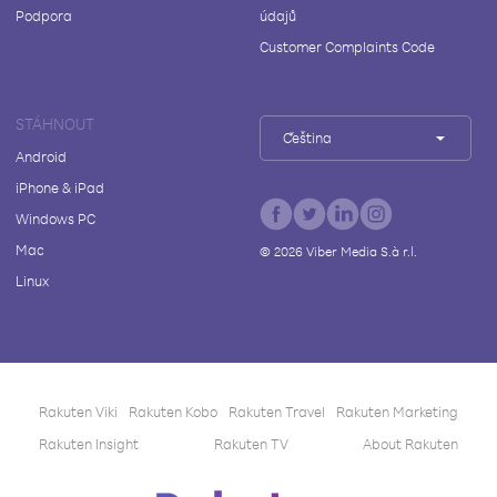
Podpora
údajů
Customer Complaints Code
STÁHNOUT
Čeština
Android
iPhone & iPad
Windows PC
Mac
©
2026
Viber Media S.à r.l.
Linux
Rakuten Viki
Rakuten Kobo
Rakuten Travel
Rakuten Marketing
Rakuten Insight
Rakuten TV
About Rakuten