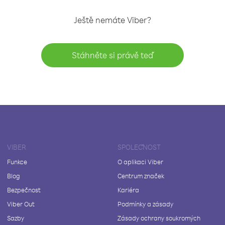
Ještě nemáte Viber?
Stáhněte si právě teď
VIBER
SPOLEČNOST
Funkce
O aplikaci Viber
Blog
Centrum značek
Bezpečnost
Kariéra
Viber Out
Podmínky a zásady
Sazby
Zásady ochrany soukromých