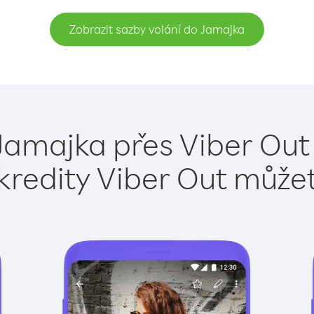
Zobrazit sazby volání do Jamajka
Jamajka přes Viber Out
kredity Viber Out může