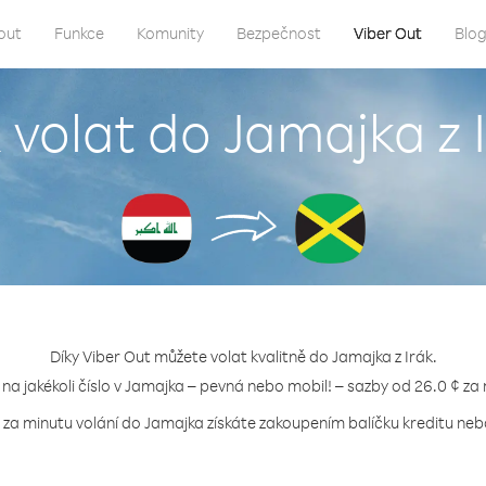
out
Funkce
Komunity
Bezpečnost
Viber Out
Blo
 volat do Jamajka z 
Díky Viber Out můžete volat kvalitně do Jamajka z Irák.
 na jakékoli číslo v Jamajka – pevná nebo mobil! – sazby od 26.0 ¢ za
 za minutu volání do Jamajka získáte zakoupením balíčku kreditu nebo