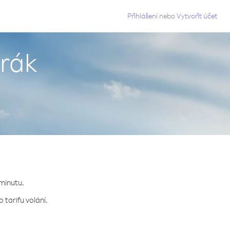
g
Přihlášení
nebo
Vytvořit účet
Irák
 minutu.
 tarifu volání.