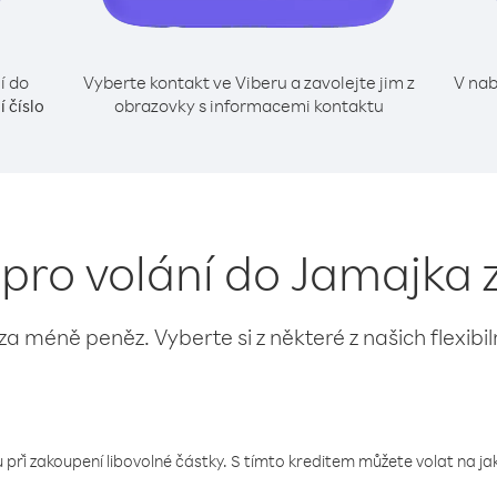
í do
Vyberte kontakt ve Viberu a zavolejte jim z
V nab
obrazovky s informacemi kontaktu
í číslo
 pro volání do Jamajka z
 za méně peněz. Vyberte si z některé z našich flexibi
 při zakoupení libovolné částky. S tímto kreditem můžete volat na jaké