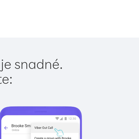
 je snadné.
te: