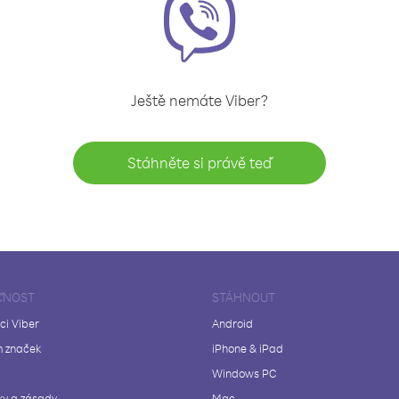
Ještě nemáte Viber?
Stáhněte si právě teď
ČNOST
STÁHNOUT
ci Viber
Android
 značek
iPhone & iPad
Windows PC
y a zásady
Mac