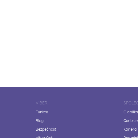
VIBER
SPOLE
Funkce
O aplika
Blog
Centrum
Bezpečnost
Kariéra
Viber Out
Podmínk