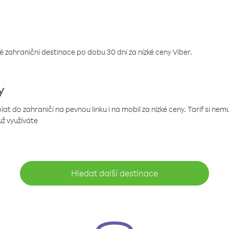
 zahraniční destinace po dobu 30 dní za nízké ceny Viber.
y
 do zahraničí na pevnou linku i na mobil za nízké ceny. Tarif si ne
už využíváte
Hledat další destinace