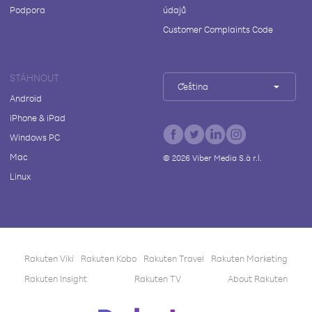
Podpora
údajů
Customer Complaints Code
STÁHNOUT
Čeština
Android
iPhone & iPad
Windows PC
Mac
©
2026
Viber Media S.à r.l.
Linux
Rakuten Viki
Rakuten Kobo
Rakuten Travel
Rakuten Marketing
Rakuten Insight
Rakuten TV
About Rakuten