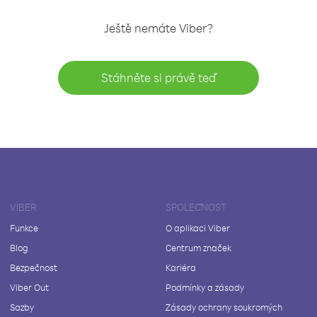
Ještě nemáte Viber?
Stáhněte si právě teď
VIBER
SPOLEČNOST
Funkce
O aplikaci Viber
Blog
Centrum značek
Bezpečnost
Kariéra
Viber Out
Podmínky a zásady
Sazby
Zásady ochrany soukromých