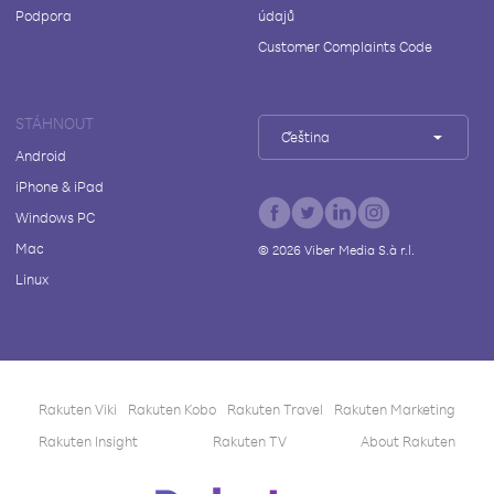
Podpora
údajů
Customer Complaints Code
STÁHNOUT
Čeština
Android
iPhone & iPad
Windows PC
Mac
©
2026
Viber Media S.à r.l.
Linux
Rakuten Viki
Rakuten Kobo
Rakuten Travel
Rakuten Marketing
Rakuten Insight
Rakuten TV
About Rakuten