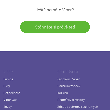
Ještě nemáte Viber?
Stáhněte si právě teď
VIBER
SPOLEČNOST
Funkce
O aplikaci Viber
Blog
Centrum značek
Bezpečnost
Kariéra
Viber Out
Podmínky a zásady
Sazby
Zásady ochrany soukromých