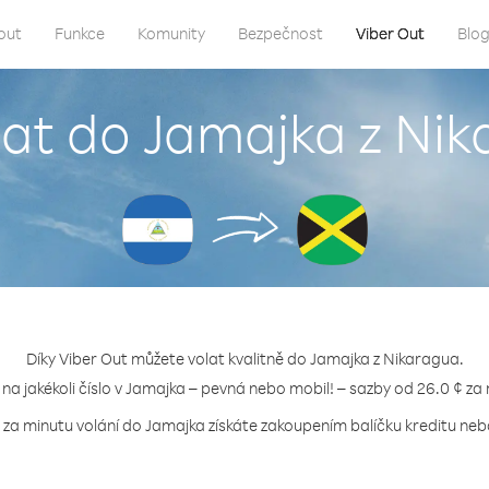
out
Funkce
Komunity
Bezpečnost
Viber Out
Blo
lat do Jamajka z Ni
Díky Viber Out můžete volat kvalitně do Jamajka z Nikaragua.
 na jakékoli číslo v Jamajka – pevná nebo mobil! – sazby od 26.0 ¢ za
 za minutu volání do Jamajka získáte zakoupením balíčku kreditu nebo