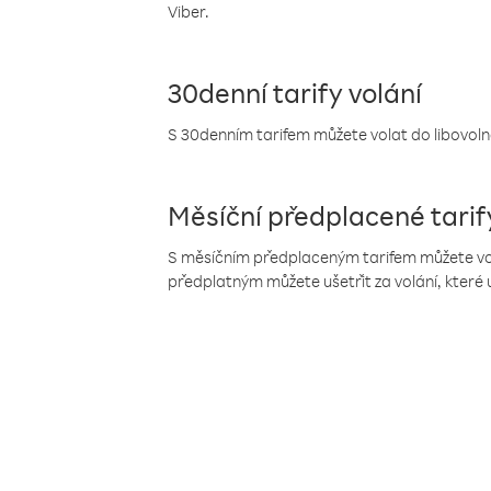
Viber.
30denní tarify volání
S 30denním tarifem můžete volat do libovolné
Měsíční předplacené tarif
S měsíčním předplaceným tarifem můžete volat
předplatným můžete ušetřit za volání, které 