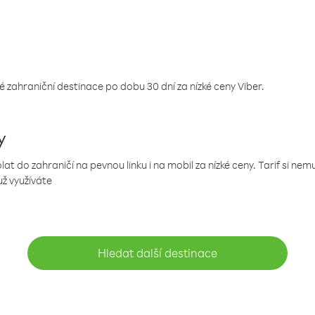
 zahraniční destinace po dobu 30 dní za nízké ceny Viber.
y
 do zahraničí na pevnou linku i na mobil za nízké ceny. Tarif si ne
už využíváte
Hledat další destinace