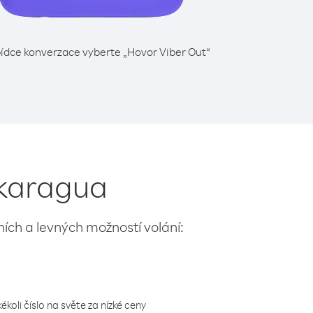
ídce konverzace vyberte „Hovor Viber Out“
ikaragua
lních a levných možností volání:
koli číslo na světe za nízké ceny