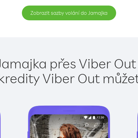
Zobrazit sazby volání do Jamajka
Jamajka přes Viber Out
kredity Viber Out může