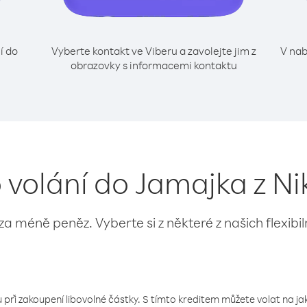
í do
Vyberte kontakt ve Viberu a zavolejte jim z
V nab
obrazovky s informacemi kontaktu
o volání do Jamajka z N
 za méně peněz. Vyberte si z některé z našich flexibi
 při zakoupení libovolné částky. S tímto kreditem můžete volat na jaké