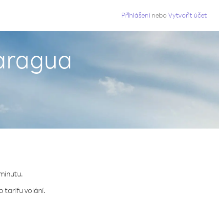
g
Přihlášení
nebo
Vytvořit účet
karagua
 minutu.
 tarifu volání.