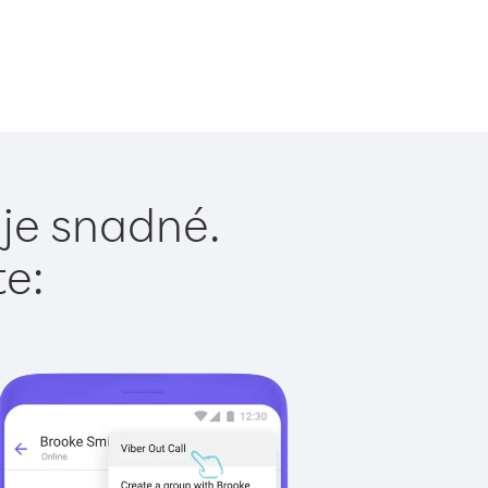
 je snadné.
te: