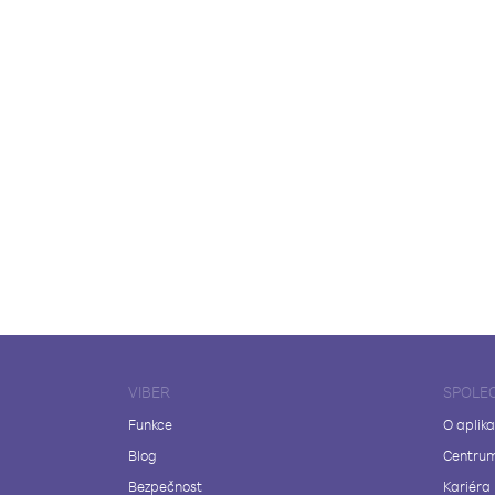
VIBER
SPOLE
Funkce
O aplika
Blog
Centrum
Bezpečnost
Kariéra