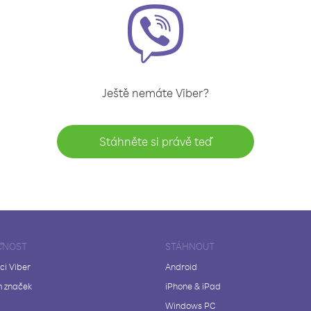
Ještě nemáte Viber?
Stáhněte si právě teď
ČNOST
STÁHNOUT
ci Viber
Android
 značek
iPhone & iPad
Windows PC