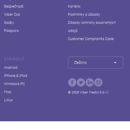
Bezpečnost
Kariéra
Viber Out
Podmínky a zásady
Sazby
Zásady ochrany soukromých
Podpora
údajů
Customer Complaints Code
STÁHNOUT
Čeština
Android
iPhone & iPad
Windows PC
Mac
©
2026
Viber Media S.à r.l.
Linux