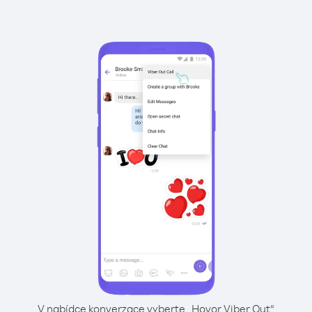
V nabídce konverzace vyberte „Hovor Viber Out“