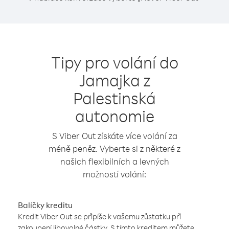
Tipy pro volání do
Jamajka z
Palestinská
autonomie
S Viber Out získáte více volání za
méně peněz. Vyberte si z některé z
našich flexibilních a levných
možností volání:
Balíčky kreditu
Kredit Viber Out se připíše k vašemu zůstatku při
zakoupení libovolné částky. S tímto kreditem můžete