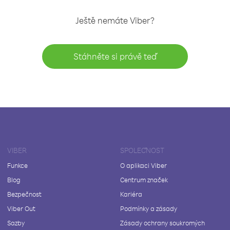
Ještě nemáte Viber?
Stáhněte si právě teď
VIBER
SPOLEČNOST
Funkce
O aplikaci Viber
Blog
Centrum značek
Bezpečnost
Kariéra
Viber Out
Podmínky a zásady
Sazby
Zásady ochrany soukromých