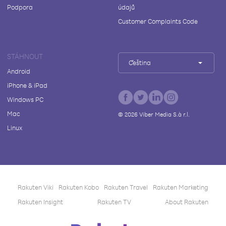
Podpora
údajů
Customer Complaints Code
STÁHNOUT
Čeština
Android
iPhone & iPad
Windows PC
Mac
©
2026
Viber Media S.à r.l.
Linux
Rakuten Viki
Rakuten Kobo
Rakuten Travel
Rakuten Marketing
Rakuten Insight
Rakuten TV
About Rakuten