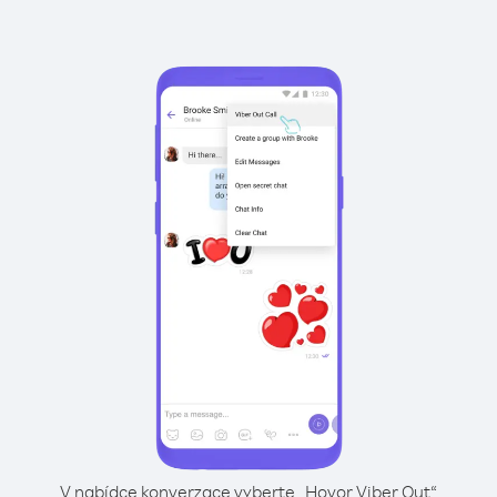
V nabídce konverzace vyberte „Hovor Viber Out“