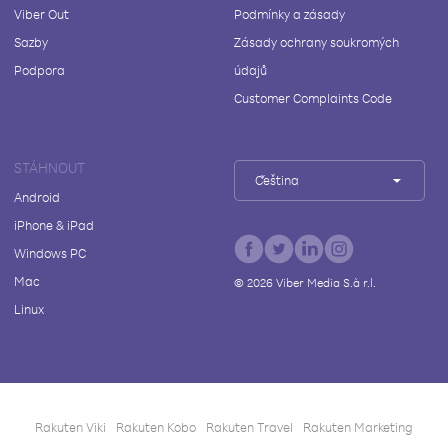
Viber Out
Podmínky a zásady
Sazby
Zásady ochrany soukromých
Podpora
údajů
Customer Complaints Code
STÁHNOUT
Čeština
Android
iPhone & iPad
Windows PC
Mac
©
2026
Viber Media S.à r.l.
Linux
Rakuten Viki
Rakuten Kobo
Rakuten Travel
Rakuten Marketing