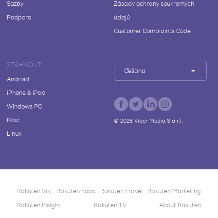
Sazby
Zásady ochrany soukromých
Podpora
údajů
Customer Complaints Code
STÁHNOUT
Čeština
Android
iPhone & iPad
Windows PC
Mac
©
2026
Viber Media S.à r.l.
Linux
Rakuten Viki
Rakuten Kobo
Rakuten Travel
Rakuten Marketing
Rakuten Insight
Rakuten TV
About Rakuten