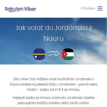
Přihlášení
Togg
navig
Jak volat do Jordánsko z
Nauru
Díky Viber Out můžete volat kvalitně do Jordánsko z
Nauru.
Volejte na jakékoli číslo v Jordánsko – pevná nebo
mobil! – sazby od 21.5 ¢ za minutu.
Nejlepší sazby za minutu volání do Jordánsko získáte
zakoupením balíčku kreditu nebo tarifu volání.