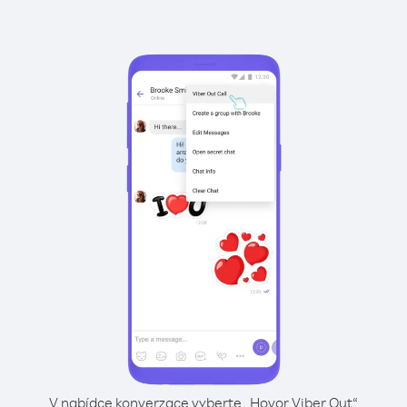
V nabídce konverzace vyberte „Hovor Viber Out“