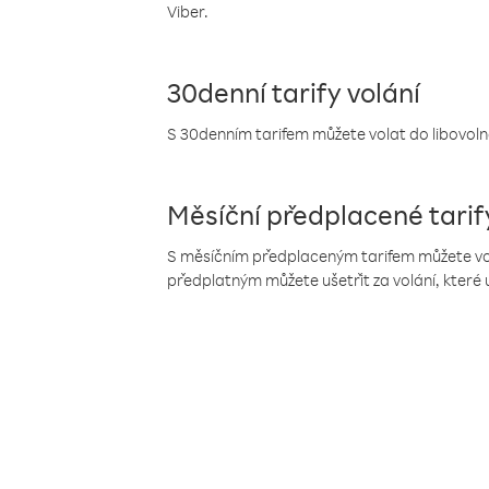
Viber.
30denní tarify volání
S 30denním tarifem můžete volat do libovolné
Měsíční předplacené tarif
S měsíčním předplaceným tarifem můžete volat
předplatným můžete ušetřit za volání, které 