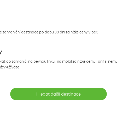
 zahraniční destinace po dobu 30 dní za nízké ceny Viber.
y
 do zahraničí na pevnou linku i na mobil za nízké ceny. Tarif si ne
už využíváte
Hledat další destinace