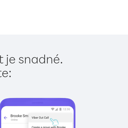
t je snadné.
te: