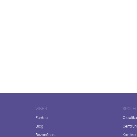
VIBER
SPOLE
Funkce
O aplika
Blog
Centrum
Bezpečnost
Kariéra