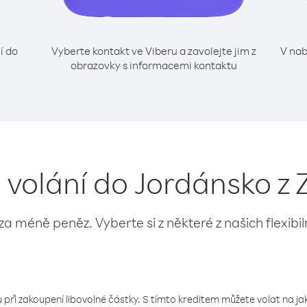
í do
Vyberte kontakt ve Viberu a zavolejte jim z
V nab
obrazovky s informacemi kontaktu
o volání do Jordánsko z 
 za méně peněz. Vyberte si z některé z našich flexibi
 při zakoupení libovolné částky. S tímto kreditem můžete volat na jaké