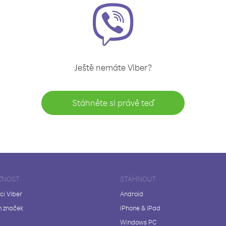
Ještě nemáte Viber?
Stáhněte si právě teď
ČNOST
STÁHNOUT
ci Viber
Android
 značek
iPhone & iPad
Windows PC