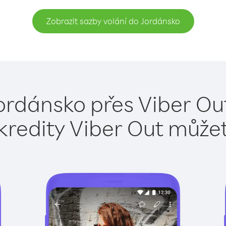
Zobrazit sazby volání do Jordánsko
ordánsko přes Viber Ou
kredity Viber Out může