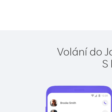
Volání do J
S 