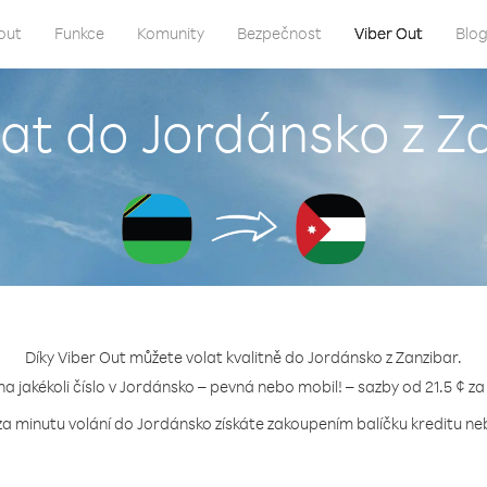
out
Funkce
Komunity
Bezpečnost
Viber Out
Blo
lat do Jordánsko z Z
Díky Viber Out můžete volat kvalitně do Jordánsko z Zanzibar.
 na jakékoli číslo v Jordánsko – pevná nebo mobil! – sazby od 21.5 ¢ za
za minutu volání do Jordánsko získáte zakoupením balíčku kreditu neb