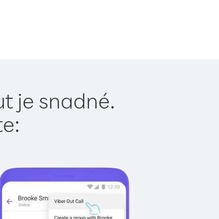
t je snadné.
te: