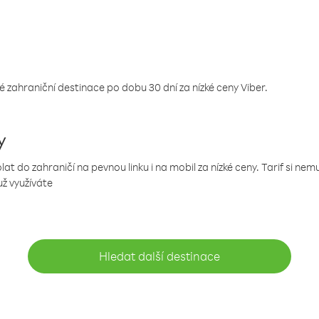
 zahraniční destinace po dobu 30 dní za nízké ceny Viber.
y
 do zahraničí na pevnou linku i na mobil za nízké ceny. Tarif si ne
už využíváte
Hledat další destinace