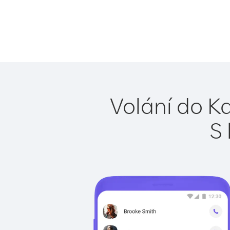
Volání do K
S 