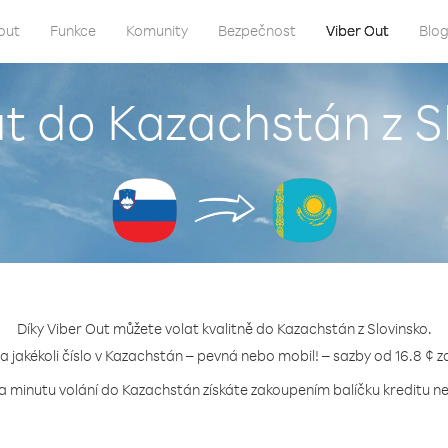
out
Funkce
Komunity
Bezpečnost
Viber Out
Blo
at do Kazachstán z S
Díky Viber Out můžete volat kvalitně do Kazachstán z Slovinsko.
na jakékoli číslo v Kazachstán – pevná nebo mobil! – sazby od 16.8 ¢ z
za minutu volání do Kazachstán získáte zakoupením balíčku kreditu neb