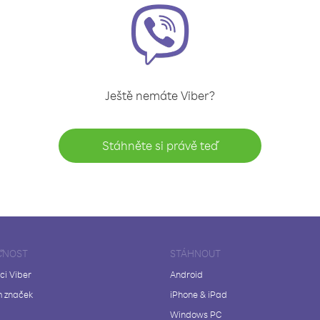
Ještě nemáte Viber?
Stáhněte si právě teď
ČNOST
STÁHNOUT
ci Viber
Android
 značek
iPhone & iPad
Windows PC