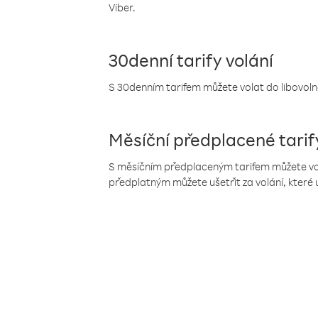
Viber.
30denní tarify volání
S 30denním tarifem můžete volat do libovolné
Měsíční předplacené tarif
S měsíčním předplaceným tarifem můžete volat
předplatným můžete ušetřit za volání, které 