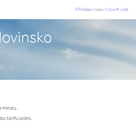
g
Přihlášení
nebo
Vytvořit účet
lovinsko
a minutu.
o tarifu volání.