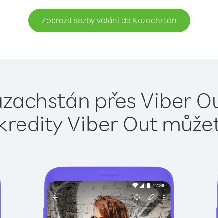
Zobrazit sazby volání do Kazachstán
azachstán přes Viber Ou
kredity Viber Out může