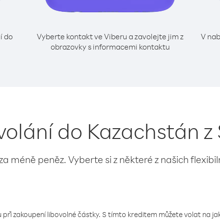
í do
Vyberte kontakt ve Viberu a zavolejte jim z
V nab
obrazovky s informacemi kontaktu
 volání do Kazachstán z 
 za méně peněz. Vyberte si z některé z našich flexibi
 při zakoupení libovolné částky. S tímto kreditem můžete volat na jaké