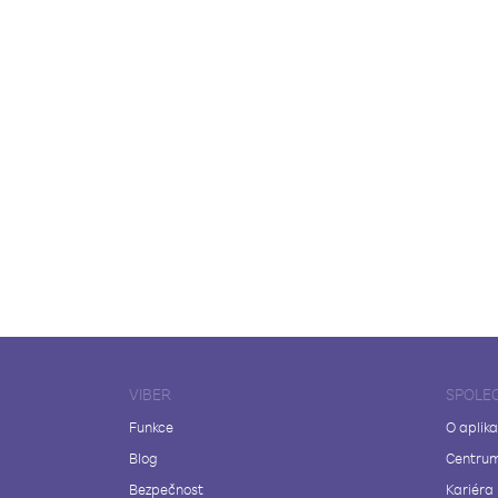
VIBER
SPOLE
Funkce
O aplika
Blog
Centrum
Bezpečnost
Kariéra