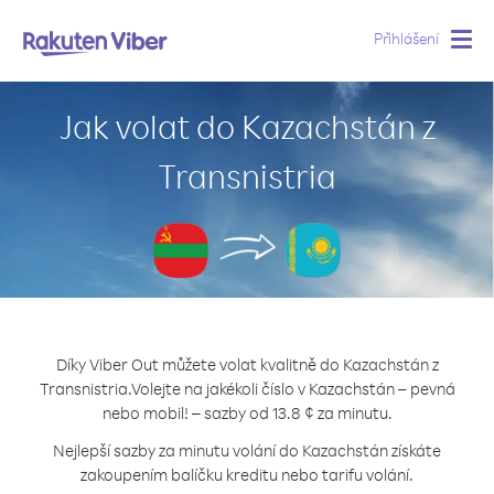
Přihlášení
Togg
navig
Jak volat do Kazachstán z
Transnistria
Díky Viber Out můžete volat kvalitně do Kazachstán z
Transnistria.
Volejte na jakékoli číslo v Kazachstán – pevná
nebo mobil! – sazby od 13.8 ¢ za minutu.
Nejlepší sazby za minutu volání do Kazachstán získáte
zakoupením balíčku kreditu nebo tarifu volání.