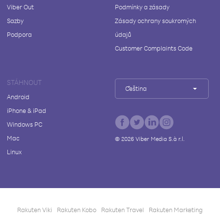
Viber Out
Podmínky a zásady
Sazby
Zásady ochrany soukromých
Podpora
údajů
Customer Complaints Code
STÁHNOUT
Čeština
Android
iPhone & iPad
Windows PC
Mac
©
2026
Viber Media S.à r.l.
Linux
Rakuten Viki
Rakuten Kobo
Rakuten Travel
Rakuten Marketing