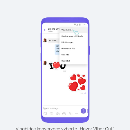
V nabídce konverzace vyberte „Hovor Viber Out“