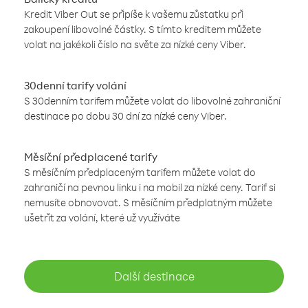
Kredit Viber Out se připíše k vašemu zůstatku při
zakoupení libovolné částky. S tímto kreditem můžete
volat na jakékoli číslo na světe za nízké ceny Viber.
30denní tarify volání
S 30denním tarifem můžete volat do libovolné zahraniční
destinace po dobu 30 dní za nízké ceny Viber.
Měsíční předplacené tarify
S měsíčním předplaceným tarifem můžete volat do
zahraničí na pevnou linku i na mobil za nízké ceny. Tarif si
nemusíte obnovovat. S měsíčním předplatným můžete
ušetřit za volání, které už využíváte
Další destinace