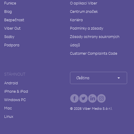
Funkce
O aplikaci Viber
Blog
Centrum značek
Bezpečnost
Kariéra
Viber Out
Podmínky a zásady
Sazby
Zásady ochrany soukromých
Podpora
údajů
Customer Complaints Code
STÁHNOUT
Čeština
Android
iPhone & iPad
Windows PC
Mac
©
2026
Viber Media S.à r.l.
Linux