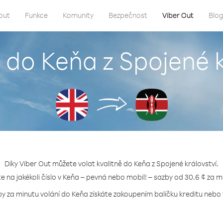
out
Funkce
Komunity
Bezpečnost
Viber Out
Blo
t do Keňa z Spojené k
Díky Viber Out můžete volat kvalitně do Keňa z Spojené království.
te na jakékoli číslo v Keňa – pevná nebo mobil! – sazby od 30.6 ¢ za m
by za minutu volání do Keňa získáte zakoupením balíčku kreditu nebo t