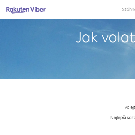
Stáhn
Jak vola
Volej
Nejlepší saz