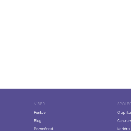
VIBER
SPOLE
Funkce
O aplika
Blog
Centrum
Bezpečnost
Kariéra