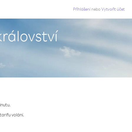
g
Přihlášení
nebo
Vytvořit účet
rálovství
inutu.
arifu volání.