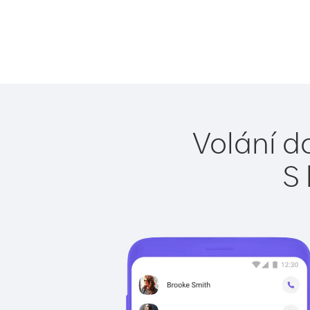
Volání d
S 