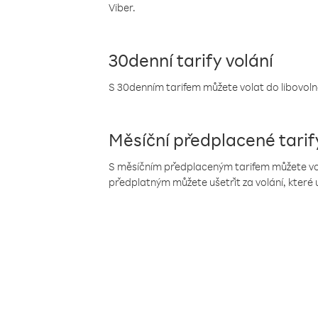
Viber.
30denní tarify volání
S 30denním tarifem můžete volat do libovolné
Měsíční předplacené tarif
S měsíčním předplaceným tarifem můžete volat
předplatným můžete ušetřit za volání, které 