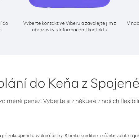
í do
Vyberte kontakt ve Viberu a zavolejte jim z
V nab
o
obrazovky s informacemi kontaktu
olání do Keňa z Spojené
 za méně peněz. Vyberte si z některé z našich flexibi
 při zakoupení libovolné částky. S tímto kreditem můžete volat na jaké