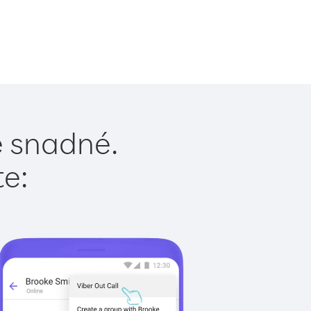
e snadné.
te: