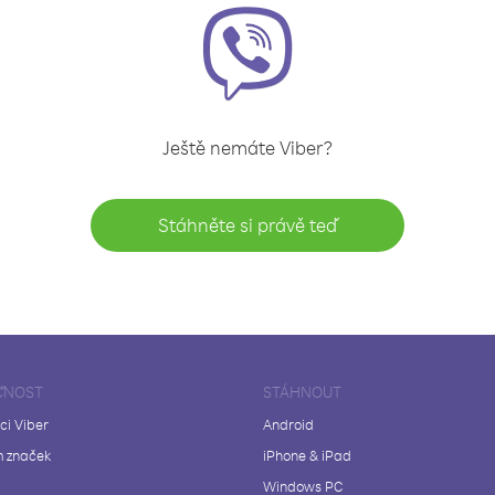
Ještě nemáte Viber?
Stáhněte si právě teď
ČNOST
STÁHNOUT
ci Viber
Android
 značek
iPhone & iPad
Windows PC