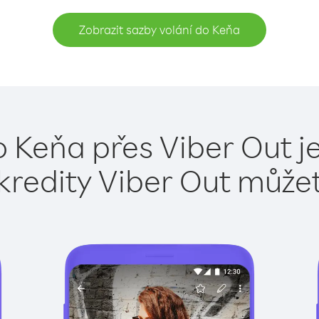
Zobrazit sazby volání do Keňa
o Keňa přes Viber Out j
kredity Viber Out může