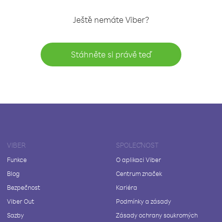
Ještě nemáte Viber?
Stáhněte si právě teď
VIBER
SPOLEČNOST
Funkce
O aplikaci Viber
Blog
Centrum značek
Bezpečnost
Kariéra
Viber Out
Podmínky a zásady
Sazby
Zásady ochrany soukromých