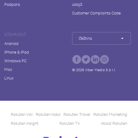
Podpora
údajů
Customer Complaints Code
STÁHNOUT
Čeština
Android
iPhone & iPad
Windows PC
Mac
©
2026
Viber Media S.à r.l.
Linux
Rakuten Viki
Rakuten Kobo
Rakuten Travel
Rakuten Marketing
Rakuten Insight
Rakuten TV
About Rakuten