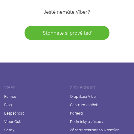
Ještě nemáte Viber?
Stáhněte si právě teď
VIBER
SPOLEČNOST
Funkce
O aplikaci Viber
Blog
Centrum značek
Bezpečnost
Kariéra
Viber Out
Podmínky a zásady
Sazby
Zásady ochrany soukromých