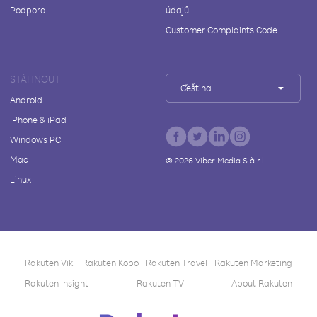
Podpora
údajů
Customer Complaints Code
STÁHNOUT
Čeština
Android
iPhone & iPad
Windows PC
Mac
©
2026
Viber Media S.à r.l.
Linux
Rakuten Viki
Rakuten Kobo
Rakuten Travel
Rakuten Marketing
Rakuten Insight
Rakuten TV
About Rakuten