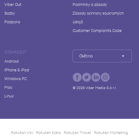
Viber Out
Podmínky a zásady
Sazby
Zásady ochrany soukromých
Podpora
údajů
Customer Complaints Code
STÁHNOUT
Čeština
Android
iPhone & iPad
Windows PC
Mac
©
2026
Viber Media S.à r.l.
Linux
Rakuten Viki
Rakuten Kobo
Rakuten Travel
Rakuten Marketing