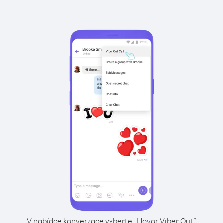
V nabídce konverzace vyberte „Hovor Viber Out“