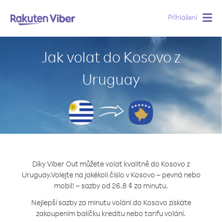
Přihlášení
Togg
navig
Jak volat do Kosovo z
Uruguay
Díky Viber Out můžete volat kvalitně do Kosovo z
Uruguay.
Volejte na jakékoli číslo v Kosovo – pevná nebo
mobil! – sazby od 26.8 ¢ za minutu.
Nejlepší sazby za minutu volání do Kosovo získáte
zakoupením balíčku kreditu nebo tarifu volání.