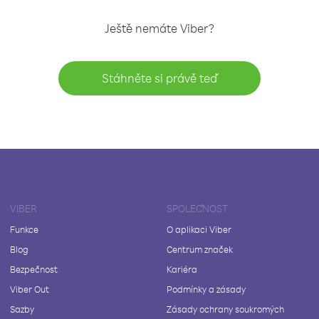
Ještě nemáte Viber?
Stáhněte si právě teď
VIBER
SPOLEČNOST
Funkce
O aplikaci Viber
Blog
Centrum značek
Bezpečnost
Kariéra
Viber Out
Podmínky a zásady
Sazby
Zásady ochrany soukromých