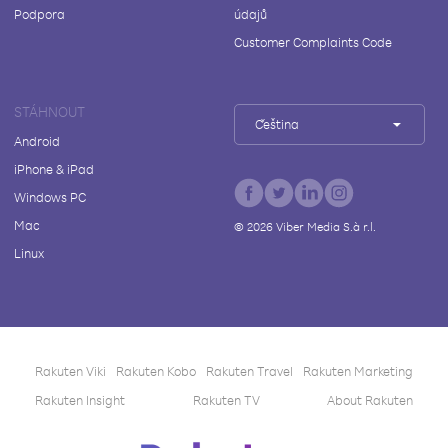
Podpora
údajů
Customer Complaints Code
STÁHNOUT
Čeština
Android
iPhone & iPad
Windows PC
Mac
©
2026
Viber Media S.à r.l.
Linux
Rakuten Viki
Rakuten Kobo
Rakuten Travel
Rakuten Marketing
Rakuten Insight
Rakuten TV
About Rakuten