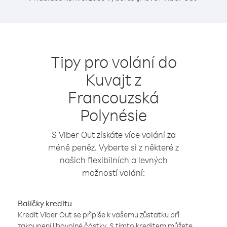
Tipy pro volání do
Kuvajt z
Francouzská
Polynésie
S Viber Out získáte více volání za
méně peněz. Vyberte si z některé z
našich flexibilních a levných
možností volání:
Balíčky kreditu
Kredit Viber Out se připíše k vašemu zůstatku při
zakoupení libovolné částky. S tímto kreditem můžete