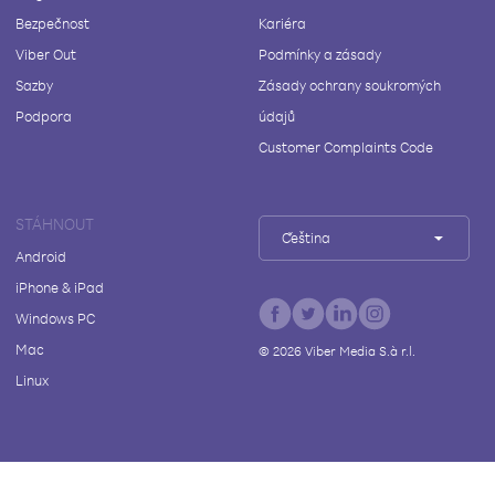
Bezpečnost
Kariéra
Viber Out
Podmínky a zásady
Sazby
Zásady ochrany soukromých
Podpora
údajů
Customer Complaints Code
STÁHNOUT
Čeština
Android
iPhone & iPad
Windows PC
Mac
©
2026
Viber Media S.à r.l.
Linux