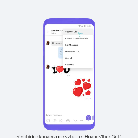
V nabídce konverzace vyberte „Hovor Viber Out“