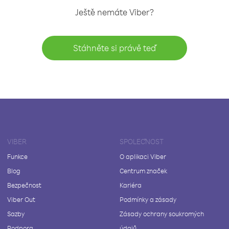
Ještě nemáte Viber?
Stáhněte si právě teď
VIBER
SPOLEČNOST
Funkce
O aplikaci Viber
Blog
Centrum značek
Bezpečnost
Kariéra
Viber Out
Podmínky a zásady
Sazby
Zásady ochrany soukromých
Podpora
údajů