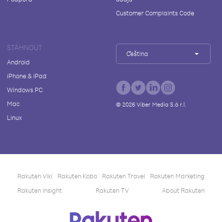
Customer Complaints Code
STÁHNOUT
Čeština
Android
iPhone & iPad
Windows PC
Mac
©
2026
Viber Media S.à r.l.
Linux
Rakuten Viki
Rakuten Kobo
Rakuten Travel
Rakuten Marketing
Rakuten Insight
Rakuten TV
About Rakuten