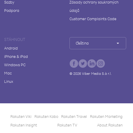
Sazby
Zásady ochrany soukromých
Podpora
údajů
Customer Complaints Code
STÁHNOUT
Čeština
Android
iPhone & iPad
Windows PC
Mac
©
2026
Viber Media S.à r.l.
Linux
Rakuten Viki
Rakuten Kobo
Rakuten Travel
Rakuten Marketing
Rakuten Insight
Rakuten TV
About Rakuten