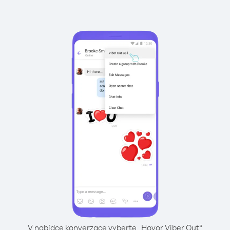
V nabídce konverzace vyberte „Hovor Viber Out“