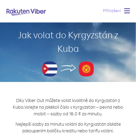
Přihlášení
Togg
navig
Jak volat do Kyrgyzstán z
Kuba
Díky Viber Out můžete volat kvalitně do Kyrgyzstán z
Kuba.
Volejte na jakékoli číslo v Kyrgyzstán – pevná nebo
mobil! – sazby od 18.0 ¢ za minutu.
Nejlepší sazby za minutu volání do Kyrgyzstán získáte
zakoupením balíčku kreditu nebo tarifu volání.