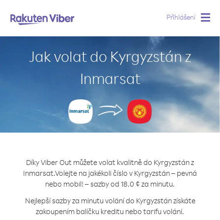
Přihlášení
Togg
navig
Jak volat do Kyrgyzstán z
Inmarsat
Díky Viber Out můžete volat kvalitně do Kyrgyzstán z
Inmarsat.
Volejte na jakékoli číslo v Kyrgyzstán – pevná
nebo mobil! – sazby od 18.0 ¢ za minutu.
Nejlepší sazby za minutu volání do Kyrgyzstán získáte
zakoupením balíčku kreditu nebo tarifu volání.