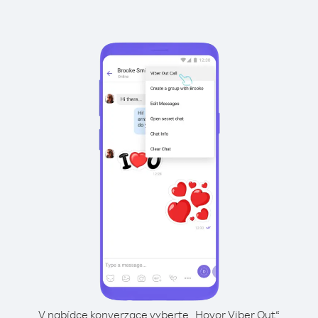
V nabídce konverzace vyberte „Hovor Viber Out“