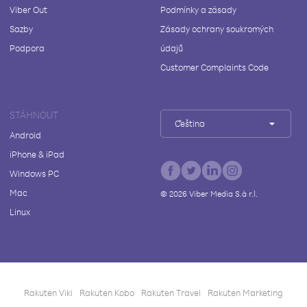
Viber Out
Podmínky a zásady
Sazby
Zásady ochrany soukromých
Podpora
údajů
Customer Complaints Code
STÁHNOUT
Čeština
Android
iPhone & iPad
Windows PC
Mac
©
2026
Viber Media S.à r.l.
Linux
Rakuten Viki
Rakuten Kobo
Rakuten Travel
Rakuten Marketing