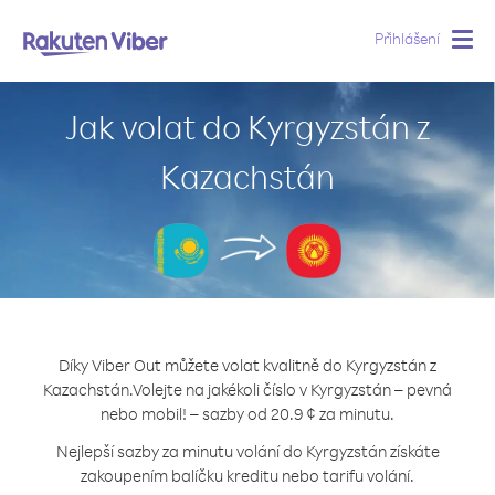
Přihlášení
Togg
navig
Jak volat do Kyrgyzstán z
Kazachstán
Díky Viber Out můžete volat kvalitně do Kyrgyzstán z
Kazachstán.
Volejte na jakékoli číslo v Kyrgyzstán – pevná
nebo mobil! – sazby od 20.9 ¢ za minutu.
Nejlepší sazby za minutu volání do Kyrgyzstán získáte
zakoupením balíčku kreditu nebo tarifu volání.