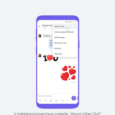
V nabídce konverzace vyberte „Hovor Viber Out“