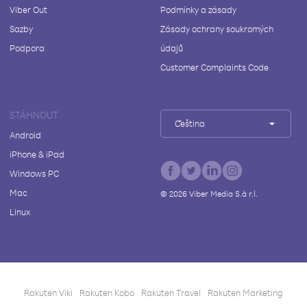
Viber Out
Podmínky a zásady
Sazby
Zásady ochrany soukromých
Podpora
údajů
Customer Complaints Code
STÁHNOUT
Čeština
Android
iPhone & iPad
Windows PC
Mac
©
2026
Viber Media S.à r.l.
Linux
Rakuten Viki
Rakuten Kobo
Rakuten Travel
Rakuten Marketing