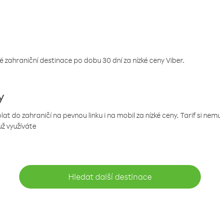
 zahraniční destinace po dobu 30 dní za nízké ceny Viber.
y
 do zahraničí na pevnou linku i na mobil za nízké ceny. Tarif si ne
už využíváte
Hledat další destinace