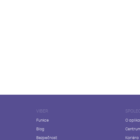
VIBER
SPOLE
Funkce
O aplika
Blog
Centrum
Bezpečnost
Kariéra