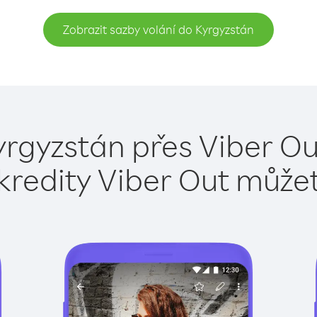
Zobrazit sazby volání do Kyrgyzstán
yrgyzstán přes Viber Ou
kredity Viber Out může