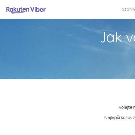
Stáhn
Jak v
Volejte 
Nejlepší sazby 