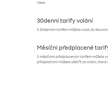
Viber.
30denní tarify volání
S 30denním tarifem můžete volat do libovolné
Měsíční předplacené tarif
S měsíčním předplaceným tarifem můžete volat
předplatným můžete ušetřit za volání, které 