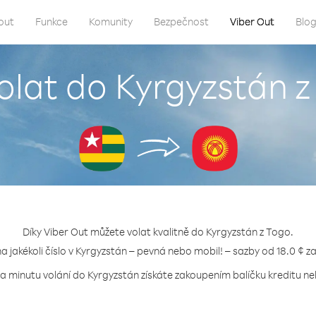
out
Funkce
Komunity
Bezpečnost
Viber Out
Blo
olat do Kyrgyzstán 
Díky Viber Out můžete volat kvalitně do Kyrgyzstán z Togo.
na jakékoli číslo v Kyrgyzstán – pevná nebo mobil! – sazby od 18.0 ¢ z
za minutu volání do Kyrgyzstán získáte zakoupením balíčku kreditu neb