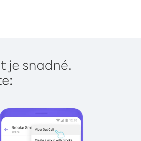
t je snadné.
te: