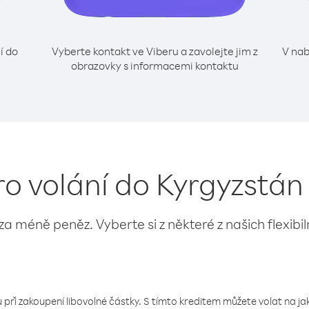
í do
Vyberte kontakt ve Viberu a zavolejte jim z
V nab
obrazovky s informacemi kontaktu
ro volání do Kyrgyzstán
 za méně peněz. Vyberte si z některé z našich flexibi
 při zakoupení libovolné částky. S tímto kreditem můžete volat na jaké