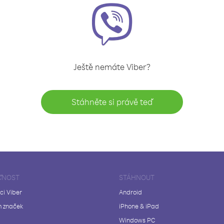
Ještě nemáte Viber?
Stáhněte si právě teď
ČNOST
STÁHNOUT
ci Viber
Android
 značek
iPhone & iPad
Windows PC