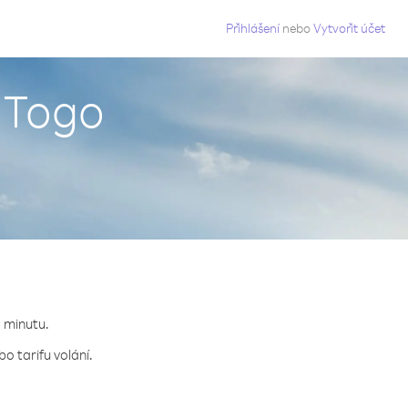
g
Přihlášení
nebo
Vytvořit účet
z Togo
a minutu.
o tarifu volání.