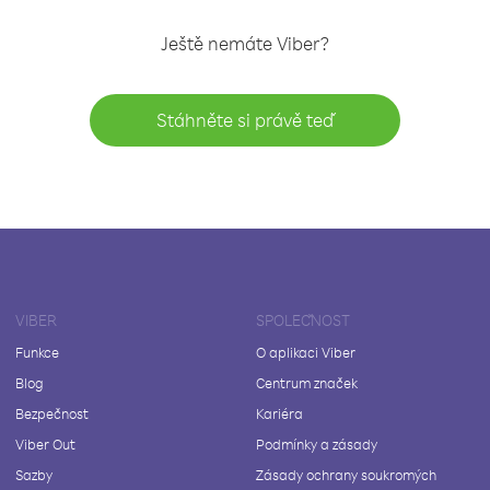
Ještě nemáte Viber?
Stáhněte si právě teď
VIBER
SPOLEČNOST
Funkce
O aplikaci Viber
Blog
Centrum značek
Bezpečnost
Kariéra
Viber Out
Podmínky a zásady
Sazby
Zásady ochrany soukromých